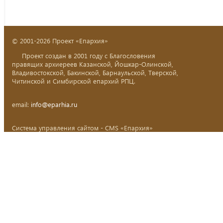
© 2001-2026 Проект «Епархия»
Проект создан в 2001 году с Благословения
правящих архиереев Казанской, Йошкар-Олинской,
Владивостокской, Бакинской, Барнаульской, Тверской,
Читинской и Симбирской епархий РПЦ.
email:
info@eparhia.ru
Система управления сайтом - CMS «Епархия»