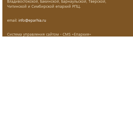
Владивостокской, Бакинской, Барнаульской, Тверской,
Читинской и Симбирской епархий РПЦ.
email:
info@eparhia.ru
Система управления сайтом - CMS «Епархия»