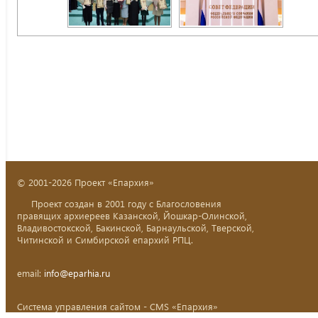
© 2001-2026 Проект «Епархия»
Проект создан в 2001 году с Благословения
правящих архиереев Казанской, Йошкар-Олинской,
Владивостокской, Бакинской, Барнаульской, Тверской,
Читинской и Симбирской епархий РПЦ.
email:
info@eparhia.ru
Система управления сайтом - CMS «Епархия»