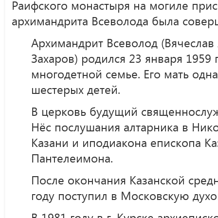
Раифского монастыря на могиле при
архимандрита Всеволода была совер
Архимандрит Всеволод (Вячеслав
Захаров) родился 23 января 1959 
многодетной семье. Его мать одн
шестерых детей.
В церковь будущий священнослужи
Нёс послушания алтарника в Ник
Казани и иподиакона епископа Ка
Пантелеимона.
После окончания Казанской сред
году поступил в Московскую дух
В 1981 году в г. Курске архиепис