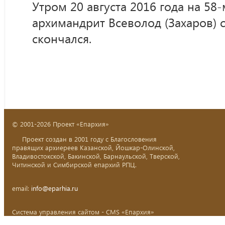
Утром 20 августа 2016 года на 58
архимандрит Всеволод (Захаров)
скончался.
© 2001-2026 Проект «Епархия»
Проект создан в 2001 году с Благословения
правящих архиереев Казанской, Йошкар-Олинской,
Владивостокской, Бакинской, Барнаульской, Тверской,
Читинской и Симбирской епархий РПЦ.
email:
info@eparhia.ru
Система управления сайтом - CMS «Епархия»