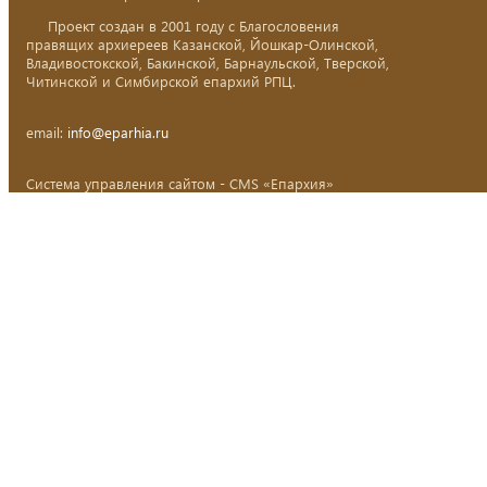
Проект создан в 2001 году с Благословения
правящих архиереев Казанской, Йошкар-Олинской,
Владивостокской, Бакинской, Барнаульской, Тверской,
Читинской и Симбирской епархий РПЦ.
email:
info@eparhia.ru
Система управления сайтом - CMS «Епархия»