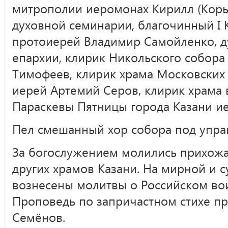
митрополии иеромонах Кирилл (Корыт
духовной семинарии, благочинный I 
протоиерей Владимир Самойленко, д
епархии, клирик Никольского собор
Тимофеев, клирик храма Московских 
иерей Артемий Серов, клирик храма
Параскевы Пятницы города Казани и
Пел смешанный хор собора под упра
За богослужением молились прихожа
других храмов Казани. На мирной и с
вознесены молитвы о Российском вои
Проповедь по запричастном стихе п
Семёнов.