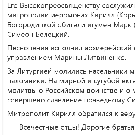
Его Высокопреосвященству сослужили
митрополии иеромонах Кирилл (Корыт
Богородицкой обители игумен Марк (
Симеон Белецкий.
Песнопения исполнил архиерейский
управлением Марины Литвиненко.
За Литургией молились насельники м
паломники. На мирной и сугубой ект
молитвы о Российском воинстве и о 
совершено славление праведному С
Митрополит Кирилл обратился к вер
Всечестные отцы! Дорогие братья