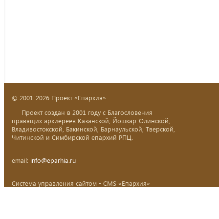
© 2001-2026 Проект «Епархия»
Проект создан в 2001 году с Благословения
правящих архиереев Казанской, Йошкар-Олинской,
Владивостокской, Бакинской, Барнаульской, Тверской,
Читинской и Симбирской епархий РПЦ.
email:
info@eparhia.ru
Система управления сайтом - CMS «Епархия»