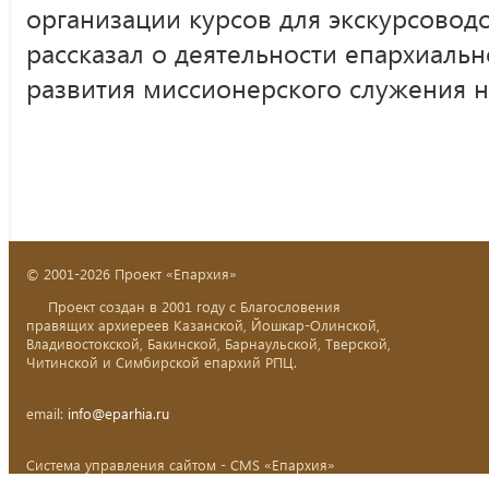
организации курсов для экскурсовод
рассказал о деятельности епархиальн
развития миссионерского служения н
© 2001-2026 Проект «Епархия»
Проект создан в 2001 году с Благословения
правящих архиереев Казанской, Йошкар-Олинской,
Владивостокской, Бакинской, Барнаульской, Тверской,
Читинской и Симбирской епархий РПЦ.
email:
info@eparhia.ru
Система управления сайтом - CMS «Епархия»