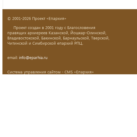
© 2001-2026 Проект «Епархия»
Проект создан в 2001 году с Благословения
правящих архиереев Казанской, Йошкар-Олинской,
Владивостокской, Бакинской, Барнаульской, Тверской,
Читинской и Симбирской епархий РПЦ.
email:
info@eparhia.ru
Система управления сайтом - CMS «Епархия»