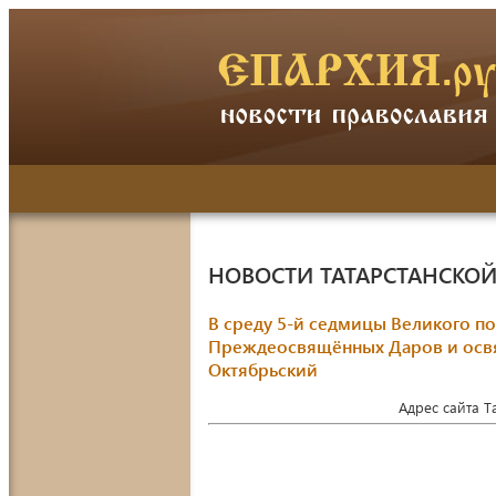
НОВОСТИ ТАТАРСТАНСКО
В среду 5-й седмицы Великого п
Преждеосвящённых Даров и освя
Октябрьский
Адрес сайта 