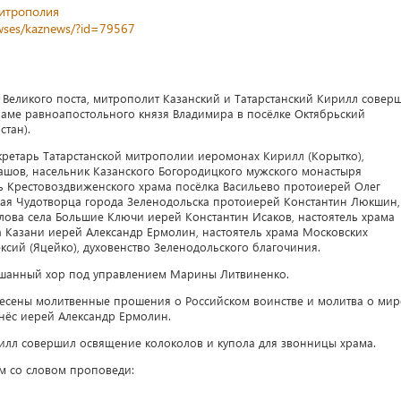
митрополия
newses/kaznews/?id=79567
ы Великого поста, митрополит Казанский и Татарстанский Кирилл совер
аме равноапостольного князя Владимира в посёлке Октябрьский
стан).
кретарь Татарстанской митрополии иеромонах Кирилл (Корытко),
ашов, насельник Казанского Богородицкого мужского монастыря
ль Крестовоздвиженского храма посёлка Васильево протоиерей Олег
олая Чудотворца города Зеленодольска протоиерей Константин Люкшин,
лова села Большие Ключи иерей Константин Исаков, настоятель храма
 Казани иерей Александр Ермолин, настоятель храма Московских
ксий (Яцейко), духовенство Зеленодольского благочиния.
шанный хор под управлением Марины Литвиненко.
несены молитвенные прошения о Российском воинстве и молитва о мир
нёс иерей Александр Ермолин.
лл совершил освящение колоколов и купола для звонницы храма.
м со словом проповеди: