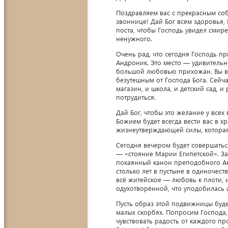
Поздравляем вас с прекрасным со
звоннице! Дай Бог всем здоровья,
поста, чтобы Господь увидел смир
ненужного.
Очень рад, что сегодня Господь пр
Андроник. Это место — удивительн
большой любовью прихожан. Вы все
безутешным от Господа Бога. Сейча
магазин, и школа, и детский сад, 
потрудиться.
Дай Бог, чтобы это желание у всех
Божием будет всегда вести вас в х
жизнеутверждающей силы, которая
Сегодня вечером будет совершать
— «стояние Марии Египетской». З
покаянный канон преподобного Анд
столько лет в пустыне в одиночес
всё житейское — любовь к плоти, 
одухотворённой, что уподобилась 
Пусть образ этой подвижницы буде
малых скорбях. Попросим Господа, 
чувствовать радость от каждого про