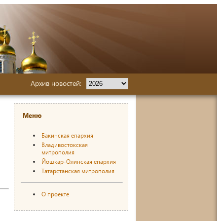
Архив новостей:
Меню
Бакинская епархия
Владивостокская
митрополия
Йошкар-Олинская епархия
Татарстанская митрополия
О проекте