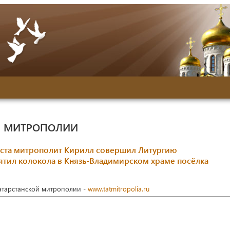
Й МИТРОПОЛИИ
оста митрополит Кирилл совершил Литургию
тил колокола в Князь-Владимирском храме посёлка
Татарстанской митрополии -
www.tatmitropolia.ru