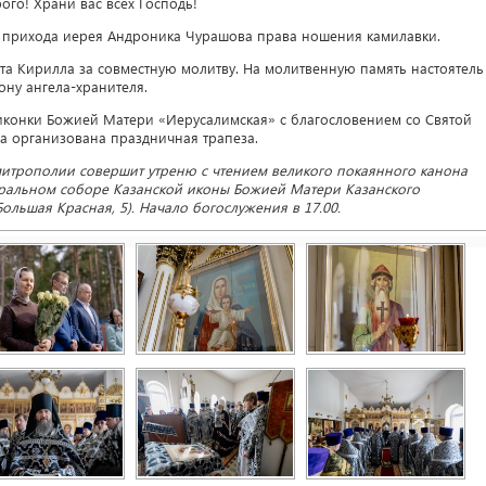
ого! Храни вас всех Господь!
 прихода иерея Андроника Чурашова права ношения камилавки.
а Кирилла за совместную молитву. На молитвенную память настоятель
ну ангела-хранителя.
конки Божией Матери «Иерусалимская» с благословением со Святой
а организована праздничная трапеза.
митрополии совершит утреню с чтением великого покаянного канона
дральном соборе Казанской иконы Божией Матери Казанского
ольшая Красная, 5). Начало богослужения в 17.00.