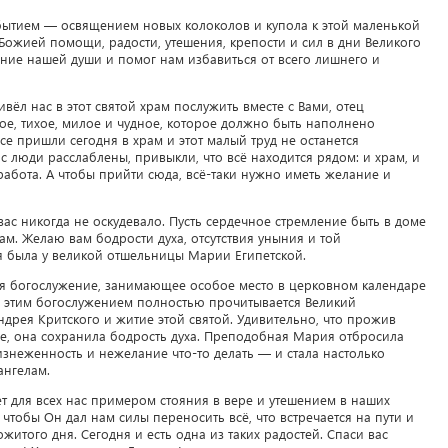
бытием — освящением новых колоколов и купола к этой маленькой
 Божией помощи, радости, утешения, крепости и сил в дни Великого
ение нашей души и помог нам избавиться от всего лишнего и
ивёл нас в этот святой храм послужить вместе с Вами, отец
ое, тихое, милое и чудное, которое должно быть наполнено
 пришли сегодня в храм и этот малый труд не останется
с люди расслаблены, привыкли, что всё находится рядом: и храм, и
и работа. А чтобы прийти сюда, всё-таки нужно иметь желание и
 вас никогда не оскудевало. Пусть сердечное стремление быть в доме
рам. Желаю вам бодрости духа, отсутствия уныния и той
 была у великой отшельницы Марии Египетской.
ся богослужение, занимающее особое место в церковном календаре
а этим богослужением полностью прочитывается Великий
рея Критского и житие этой святой. Удивительно, что прожив
тве, она сохранила бодрость духа. Преподобная Мария отбросила
изнеженность и нежелание что-то делать — и стала настолько
ангелам.
т для всех нас примером стояния в вере и утешением в наших
чтобы Он дал нам силы переносить всё, что встречается на пути и
житого дня. Сегодня и есть одна из таких радостей. Спаси вас