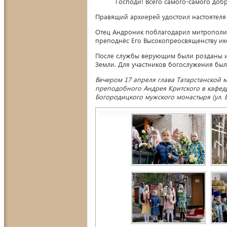
Господи! Всего самого-самого добр
Правящий архиерей удостоил настоятеля
Отец Андроник поблагодарил митрополит
преподнёс Его Высокопреосвященству ико
После службы верующим были розданы и
Земли. Для участников богослужения был
Вечером 17 апреля глава Татарстанской 
преподобного Андрея Критского в кафе
Богородицкого мужского монастыря (ул. Б