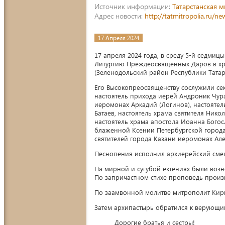
Источник информации:
Татарстанская 
Адрес новости:
http://tatmitropolia.ru/
17 Апреля 2024
17 апреля 2024 года, в среду 5-й седмиц
Литургию Преждеосвящённых Даров в хр
(Зеленодольский район Республики Татар
Его Высокопреосвященству сослужили се
настоятель прихода иерей Андроник Чур
иеромонах Аркадий (Логинов), настояте
Батаев, настоятель храма святителя Ник
настоятель храма апостола Иоанна Богос
блаженной Ксении Петербургской города
святителей города Казани иеромонах Але
Песнопения исполнил архиерейский сме
На мирной и сугубой ектениях были воз
По запричастном стихе проповедь произ
По заамвонной молитве митрополит Кири
Затем архипастырь обратился к верующи
Дорогие братья и сестры!