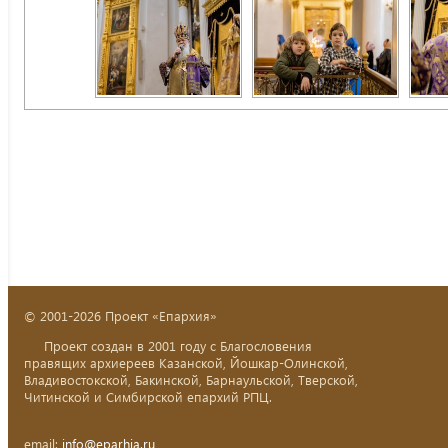
© 2001-2026 Проект «Епархия»
Проект создан в 2001 году с Благословения
правящих архиереев Казанской, Йошкар-Олинской,
Владивостокской, Бакинской, Барнаульской, Тверской,
Читинской и Симбирской епархий РПЦ.
email:
info@eparhia.ru