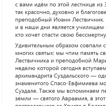
с вами идём по этой лестнице из 
так красочно, духовно и благогов
преподобный Иоанн Лествичник.
и в наши дни является училищем б
кто хочет спасти свою бессмертн
Удивительным образом совпали с
многих святых: мы чтим память с
Лествичника и преподобной Мари
неделю которой сегодня вступаем
архимандрита Суздальского — од
знаменитого Спасо-Евфимиева мо
Суздале. Также мы вспоминаем 
земли — святого Авраамия, в этот
пострадавшего за Христа в Болгар