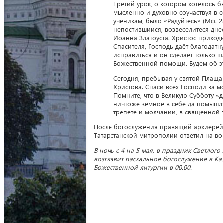
Третий урок, о котором хотелось 
мысленно и духовно соучаствуя в 
ученикам, было «Радуйтесь» (Мф. 
непостившиися, возвеселитеся дне
Иоанна Златоуста. Христос приходит
Спасителя, Господь даёт благодатн
исправиться и он сделает только ш
Божественной помощи. Будем об эт
Сегодня, пребывая у святой Плащ
Христова. Спаси всех Господи за м
Помните, что в Великую Субботу «да
ничтоже земное в себе да помышля
трепете и молчании, в священной т
После богослужения правящий архиерей
Татарстанской митрополии ответил на в
В ночь с 4 на 5 мая, в праздник Светлог
возглавит пасхальное богослужение в Ка
Божественной литургии в 00.00.