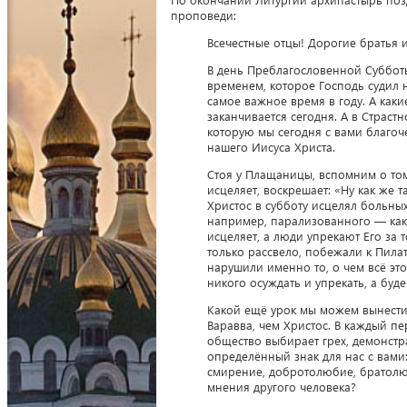
проповеди:
Всечестные отцы! Дорогие братья и
В день Преблагословенной Субботы
временем, которое Господь судил н
самое важное время в году. А как
заканчивается сегодня. А в Страс
которую мы сегодня с вами благо
нашего Иисуса Христа.
Стоя у Плащаницы, вспомним о том,
исцеляет, воскрешает: «Ну как же т
Христос в субботу исцелял больны
например, парализованного — кака
исцеляет, а люди упрекают Его за т
только рассвело, побежали к Пилат
нарушили именно то, о чем всё эт
никого осуждать и упрекать, а бу
Какой ещё урок мы можем вынести 
Варавва, чем Христос. В каждый пе
общество выбирает грех, демонстра
определённый знак для нас с вами:
смирение, добротолюбие, братолюб
мнения другого человека?