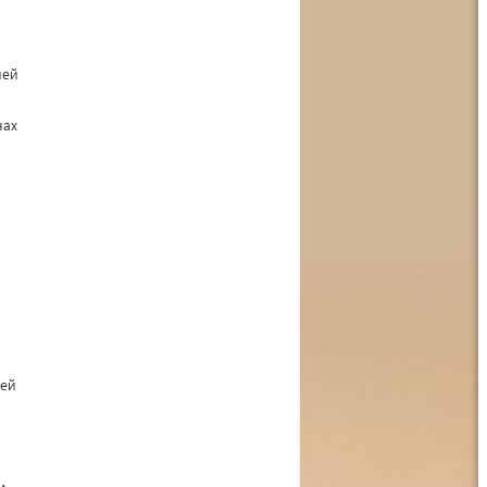
ией
нах
шей
м