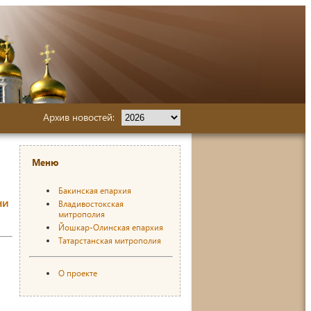
Архив новостей:
Меню
Бакинская епархия
ни
Владивостокская
митрополия
Йошкар-Олинская епархия
Татарстанская митрополия
О проекте