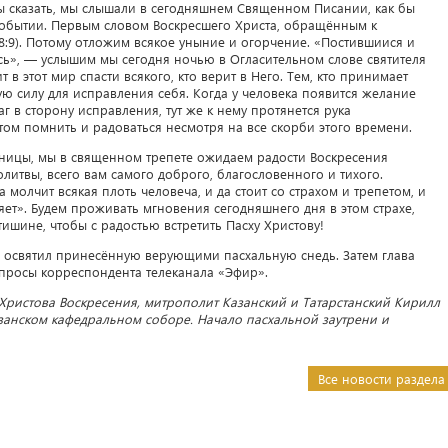
бы сказать, мы слышали в сегодняшнем Священном Писании, как бы
событии. Первым словом Воскресшего Христа, обращённым к
28:9). Потому отложим всякое уныние и огорчение. «Постившиися и
сь», — услышим мы сегодня ночью в Огласительном слове святителя
 в этот мир спасти всякого, кто верит в Него. Тем, кто принимает
ую силу для исправления себя. Когда у человека появится желание
аг в сторону исправления, тут же к нему протянется рука
ом помнить и радоваться несмотря на все скорби этого времени.
аницы, мы в священном трепете ожидаем радости Воскресения
олитвы, всего вам самого доброго, благословенного и тихого.
 молчит всякая плоть человеча, и да стоит со страхом и трепетом, и
ет». Будем проживать мгновения сегодняшнего дня в этом страхе,
ишине, чтобы с радостью встретить Пасху Христову!
 освятил принесённую верующими пасхальную снедь. Затем глава
опросы корреспондента телеканала «Эфир».
о Христова Воскресения, митрополит Казанский и Татарстанский Кирилл
занском кафедральном соборе. Начало пасхальной заутрени и
Все новости раздела