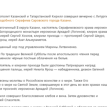
трополит Казанский и Татарстанский Кирилл совершил вечерню с Литург
одобного Серафима Саровского города Казани
.
гочинный II округа Казани, настоятель Серафимовского храма иеромо
 Богородицкого монастыря иеромонах Аркадий (Логинов), клирик храма
оиерей Сергий Хохлов, клирики прихода — протоиерей Сергий Шкуро,
рош, иерей Азат Альмухаметов.
шанный хор под управлением Марины Литвиненко.
 По традиции Великой Субботы после апостольского чтения перед
менили чёрные постные облачения на белые.
тоятель и клирики прихода были удостоены Патриарших наград:
ошения палицы, иерей Никита Ярош — набедренника, диакон Евгений
есены молитвы о Российском воинстве и о мире. Также Его
о мире на Святой Земле, совершаемую в этот день во всех храмах на
хе произнёс иеромонах Аркадий (Логинов).
лл совершил благословение хлебов и вина. Затем духовенство и
й Спасителя.
дравил духовенство и мирян с Великой Субботой и обратился со слово