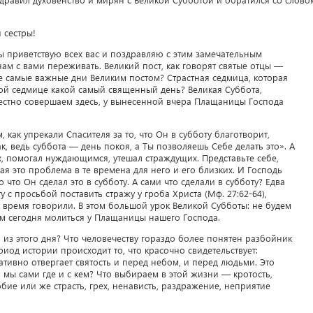
 сестры!
 приветствую всех вас и поздравляю с этим замечательным
ам с вами переживать. Великий пост, как говорят святые отцы —
ие самые важные дни Великим постом? Страстная седмица, которая
тной седмице какой самый священный день? Великая Суббота,
честно совершаем здесь, у вынесенной вчера Плащаницы Господа
 как упрекали Спасителя за то, что Он в субботу благотворит,
ак, ведь суббота — день покоя, а Ты позволяешь Себе делать это». А
х, помогал нуждающимся, утешал страждущих. Представьте себе,
я это проблема в те времена для него и его близких. И Господь
о что Он сделал это в субботу. А сами что сделали в субботу? Едва
у с просьбой поставить стражу у гроба Христа (Мф. 27:62-64),
о время говорили. В этом большой урок Великой Субботы: не будем
дем сегодня молиться у Плащаницы нашего Господа.
из этого дня? Что человечеству гораздо более понятен разбойник
риод истории происходит то, что красочно свидетельствует:
тивно отвергает святость и перед небом, и перед людьми. Это
 мы сами где и с кем? Что выбираем в этой жизни — кротость,
ие или же страсть, грех, ненависть, раздражение, неприятие