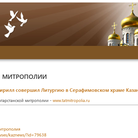
Й МИТРОПОЛИИ
Кирилл совершил Литургию в Серафимовском храме Каза
Татарстанской митрополии -
www.tatmitropolia.ru
митрополия
newses/kaznews/?id=79638