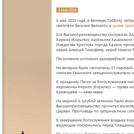
4 Мая 2024
4 мая 2024 года, в Великую Субботу, ми
святителя Василия Великого в
храме преп
Его Высокопреосвященству сослужили бла
Кирилл (Корытко), насельник Казанского
Рождества Христова города Казани прот
иерей Алексий Тимофеев, иерей Никита Я
Песнопения исполнил архиерейский сме
На вечерне были прочитаны 15 паремий.
чтением Евангелия священнослужители с
К празднику Пасхи за богослужением нас
иеромонах Кирилл (Корытко) — права н
Кривошеев — камилавки.
На мирной и сугубой ектениях были возн
Высокопреосвященство прочитал молитву 
Церкви. Проповедь по запричастном сти
В завершение богослужения владыка Кири
верующие поклонились перед Плащанице
По окончании Литургии архипастырь поз