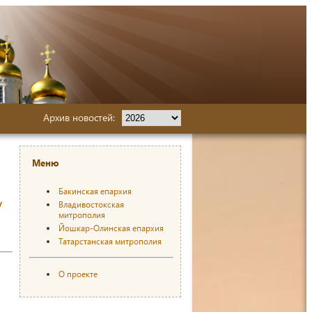
Архив новостей:
Меню
Бакинская епархия
у
Владивостокская
митрополия
Йошкар-Олинская епархия
Татарстанская митрополия
О проекте