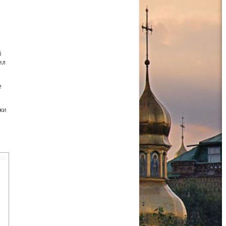
й
ил
е
ки