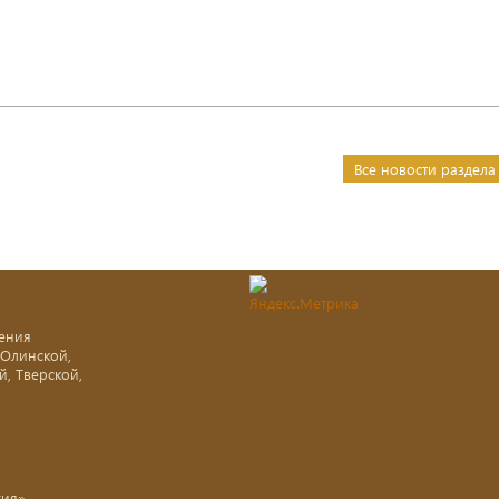
Все новости раздела
ения
-Олинской,
й, Тверской,
хия»