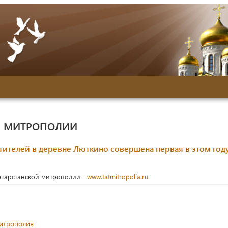
Й МИТРОПОЛИИ
тителей в деревне Люткино совершена первая в этом год
Татарстанской митрополии -
www.tatmitropolia.ru
митрополия