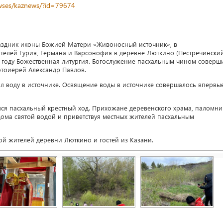
newses/kaznews/?id=79674
праздник иконы Божией Матери «Живоносный источник», в
елей Гурия, Германа и Варсонофия в деревне Люткино (Пестречински
м году Божественная литургия. Богослужение пасхальным чином соверш
отоиерей Александр Павлов.
л воду в источнике. Освящение воды в источнике совершалось впервы
лся пасхальный крестный ход. Прихожане деревенского храма, паломни
ома святой водой и приветствуя местных жителей пасхальным
ой жителей деревни Люткино и гостей из Казани.