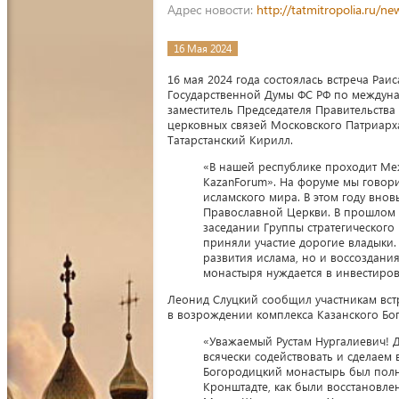
Адрес новости:
http://tatmitropolia.ru/
16 Мая 2024
16 мая 2024 года состоялась встреча Раи
Государственной Думы ФС РФ по междуна
заместитель Председателя Правительства
церковных связей Московского Патриарх
Татарстанский Кирилл.
«В нашей республике проходит М
KazanForum». На форуме мы говори
исламского мира. В этом году вно
Православной Церкви. В прошлом 
заседании Группы стратегического
приняли участие дорогие владыки.
развития ислама, но и воссоздани
монастыря нуждается в инвестиров
Леонид Слуцкий сообщил участникам вст
в возрождении комплекса Казанского Бо
«Уважаемый Рустам Нургалиевич! 
всячески содействовать и сделаем
Богородицкий монастырь был полн
Кронштадте, как были восстановле