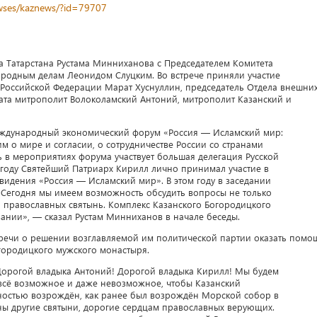
newses/kaznews/?id=79707
са Татарстана Рустама Минниханова с Председателем Комитета
родным делам Леонидом Слуцким. Во встрече приняли участие
 Российской Федерации Марат Хуснуллин, председатель Отдела внешни
ата митрополит Волоколамский Антоний, митрополит Казанский и
еждународный экономический форум «Россия — Исламский мир:
м о мире и согласии, о сотрудничестве России со странами
вь в мероприятиях форума участвует большая делегация Русской
году Святейший Патриарх Кирилл лично принимал участие в
 видения «Россия — Исламский мир». В этом году в заседании
 Сегодня мы имеем возможность обсудить вопросы не только
я православных святынь. Комплекс Казанского Богородицкого
ании», — сказал Рустам Минниханов в начале беседы.
речи о решении возглавляемой им политической партии оказать помо
городицкого мужского монастыря.
Дорогой владыка Антоний! Дорогой владыка Кирилл! Мы будем
 всё возможное и даже невозможное, чтобы Казанский
остью возрождён, как ранее был возрождён Морской собор в
ны другие святыни, дорогие сердцам православных верующих.