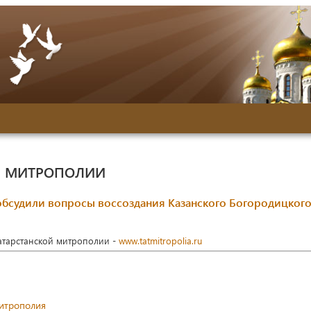
Й МИТРОПОЛИИ
 обсудили вопросы воссоздания Казанского Богородицког
Татарстанской митрополии -
www.tatmitropolia.ru
митрополия