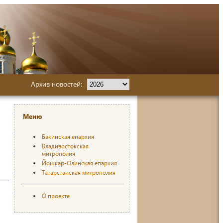
Архив новостей:
Меню
Бакинская епархия
о
Владивостокская
митрополия
Йошкар-Олинская епархия
Татарстанская митрополия
О проекте