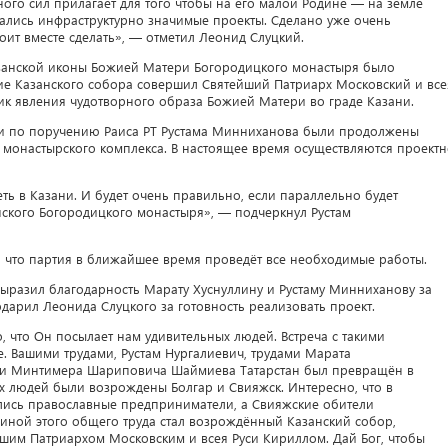
го сил прилагает для того чтобы на его малой Родине — на земле
ались инфраструктурно значимые проекты. Сделано уже очень
оит вместе сделать», — отметил Леонид Слуцкий.
азанской иконы Божией Матери Богородицкого монастыря было
ние Казанского собора совершил Святейший Патриарх Московский и все
ник явления чудотворного образа Божией Матери во граде Казани.
ли по поручению Раиса РТ Рустама Минниханова были продолжены
монастырского комплекса. В настоящее время осуществляются проектн
ь в Казани. И будет очень правильно, если параллельно будет
ского Богородицкого монастыря», — подчеркнул Рустам
, что партия в ближайшее время проведёт все необходимые работы.
выразил благодарность Марату Хуснуллину и Рустаму Минниханову за
дарил Леонида Слуцкого за готовность реализовать проект.
, что Он посылает нам удивительных людей. Встреча с такими
. Вашими трудами, Рустам Нургалиевич, трудами Марата
ами Минтимера Шариповича Шаймиева Татарстан был превращён в
х людей были возрождены Болгар и Свияжск. Интересно, что в
лись православные предприниматели, а Свияжские обители
иной этого общего труда стал возрождённый Казанский собор,
им Патриархом Московским и всея Руси Кириллом. Дай Бог, чтобы