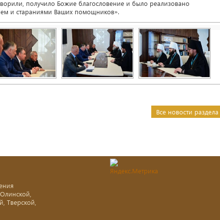
говорили, получило Божие благословение и было реализовано
ием и стараниями Ваших помощников».
Все новости раздела
ения
-Олинской,
й, Тверской,