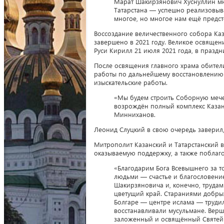
Марат Шакирзянович Хуснуллин мно
Татарстана — успешно реализовыв
многое, но многое нам ещё предст
Воссоздание величественного собора К
завершено в 2021 году. Великое освяще
Руси Кирилл 21 июля 2021 года, в празд
После освящения главного храма обите
работы по дальнейшему восстановлению 
изыскательские работы.
«Мы будем строить Соборную мечет
возрождён полный комплекс Казан
Минниханов.
Леонид Слуцкий в свою очередь заверил
Митрополит Казанский и Татарстанский 
оказываемую поддержку, а также поблаго
«Благодарим Бога Всевышнего за то
людьми — счастье и благословение
Шакирзяновича и, конечно, труд
цветущий край. Стараниями добры
Болгаре — центре ислама — труди
восстанавливали мусульмане. Верш
заложенный и освящённый Святейш