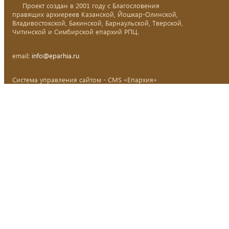
Проект создан в 2001 году с Благословения
правящих архиереев Казанской, Йошкар-Олинской,
Владивостокской, Бакинской, Барнаульской, Тверской,
Читинской и Симбирской епархий РПЦ.
email:
info@eparhia.ru
Система управления сайтом - CMS «Епархия»