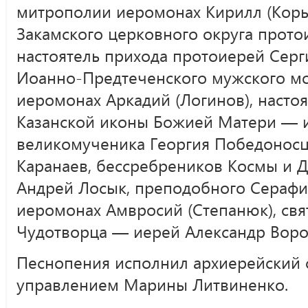
митрополии иеромонах Кирилл (Коры
Закамского церковного округа прот
настоятель прихода протоиерей Серг
Иоанно-Предтеченского мужского мо
иеромонах Аркадий (Логинов), насто
Казанской иконы Божией Матери — и
великомученика Георгия Победонос
Каранаев, бессребреников Космы и 
Андрей Лосык, преподобного Сераф
иеромонах Амвросий (Степанюк), свя
Чудотворца — иерей Александр Вор
Песнопения исполнил архиерейский
управлением Марины Литвиненко.