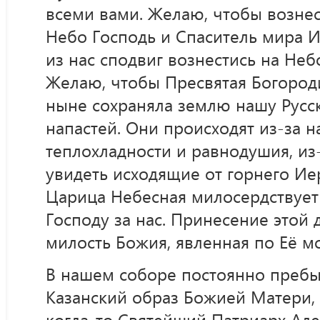
всеми вами. Желаю, чтобы вознес
Небо Господь и Спаситель мира И
из нас сподвиг вознестись на Неб
Желаю, чтобы Пресвятая Богороди
ныне сохраняла землю нашу Русск
напастей. Они происходят из-за н
теплохладности и равнодушия, из
увидеть исходящие от горнего Ие
Царица Небесная милосердствует 
Господу за нас. Принесение этой
милость Божия, явленная по Её м
В нашем соборе постоянно преб
Казанский образ Божией Матери,
когда-то Святейший Патриарх Алек