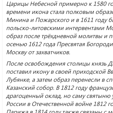
Царицы Небесной примерно к 1580 го
времени икона стала полковым образ
Минина и Пожарского и в 1611 году б
польско-литовскими интервентами Мо
образ после трёхдневной молитвы и по
осенью 1612 года Пресвятая Богород
Москву от захватчиков.
После освобождения столицы князь 
поставил икону в своей приходской В
Лубянке, а затем образ перенесли в 
Казанский собор. В 1812 году француз
драгоценный оклад, но саму святыню 
России в Отечественной войне 1812 г
Парижа в 1814 году также связаны с 