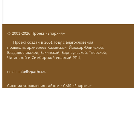
© 2001-2026 Проект «Епархия»
Проект создан в 2001 году с Благословения
правящих архиереев Казанской, Йошкар-Олинской,
Владивостокской, Бакинской, Барнаульской, Тверской,
Читинской и Симбирской епархий РПЦ.
email:
info@eparhia.ru
Система управления сайтом - CMS «Епархия»