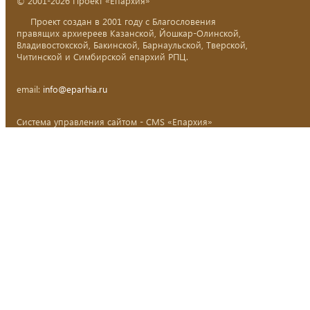
© 2001-2026 Проект «Епархия»
Проект создан в 2001 году с Благословения
правящих архиереев Казанской, Йошкар-Олинской,
Владивостокской, Бакинской, Барнаульской, Тверской,
Читинской и Симбирской епархий РПЦ.
email:
info@eparhia.ru
Система управления сайтом - CMS «Епархия»