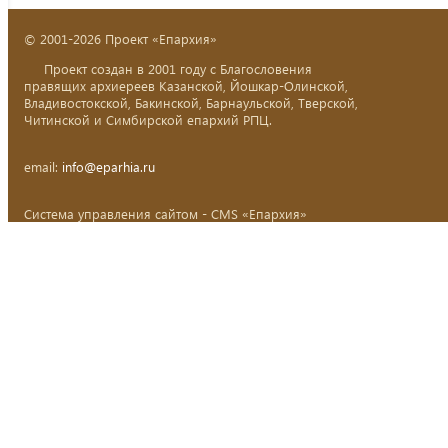
© 2001-2026 Проект «Епархия»
Проект создан в 2001 году с Благословения
правящих архиереев Казанской, Йошкар-Олинской,
Владивостокской, Бакинской, Барнаульской, Тверской,
Читинской и Симбирской епархий РПЦ.
email:
info@eparhia.ru
Система управления сайтом - CMS «Епархия»