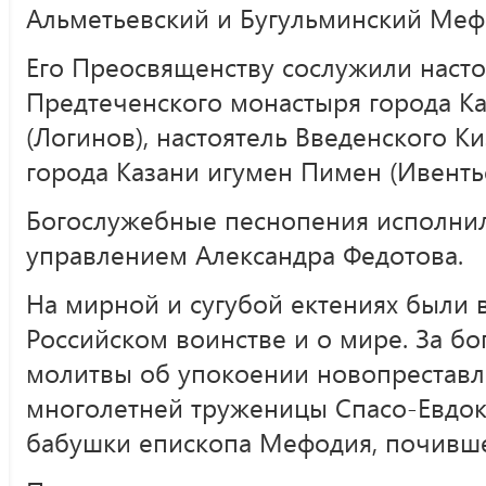
Альметьевский и Бугульминский Меф
Его Преосвященству сослужили наст
Предтеченского монастыря города К
(Логинов), настоятель Введенского К
города Казани игумен Пимен (Ивентье
Богослужебные песнопения исполнил
управлением Александра Федотова.
На мирной и сугубой ектениях были
Российском воинстве и о мире. За б
молитвы об упокоении новопрестав
многолетней труженицы Спасо-Евдок
бабушки епископа Мефодия, почивше