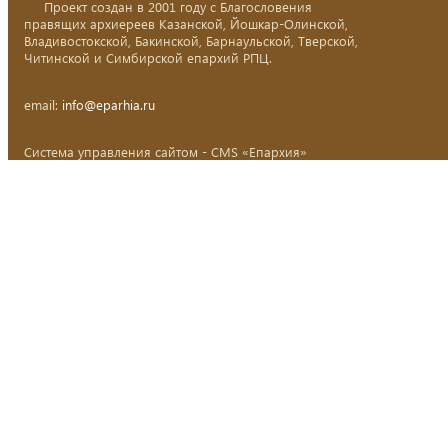
Проект создан в 2001 году с Благословения
правящих архиереев Казанской, Йошкар-Олинской,
Владивостокской, Бакинской, Барнаульской, Тверской,
Читинской и Симбирской епархий РПЦ.
email:
info@eparhia.ru
Система управления сайтом - CMS «Епархия»