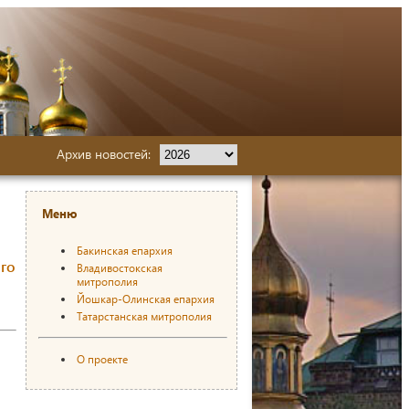
Архив новостей:
Меню
Бакинская епархия
го
Владивостокская
митрополия
Йошкар-Олинская епархия
Татарстанская митрополия
О проекте