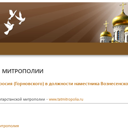
Й МИТРОПОЛИИ
осия (Горновского) в должности наместника Вознесенско
Татарстанской митрополии -
www.tatmitropolia.ru
митрополия