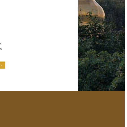
и
го
 »