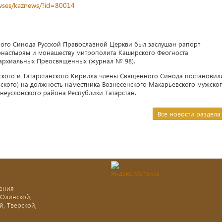
newses/kaznews/?id=80014
ного Синода Русской Православной Церкви был заслушан рапорт
онастырям и монашеству митрополита Каширского Феогноста
архиальных Преосвященных (журнал № 98).
ского и Татарстанского Кирилла члены Священного Синода постановил
ского) на должность наместника Вознесенского Макарьевского мужско
неуслонского района Республики Татарстан.
Все новости раздела
ения
-Олинской,
й, Тверской,