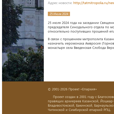
Адрес новости:
http://tatmitropolia.ru/
25 Июля 2024
25 июля 2024 года на заседании Священ
председателя Синодального отдела по м
относительно поступивших прошений еп
В связи с прошением митрополита Казан
назначить иеромонаха Амвросия (Горнов
монастыря села Введенская Слобода Верх
© 2001-2026 Проект «Епархия»
Проект создан в 2001 году с Благослов
правящих архиереев Казанской, Йошкар
Владивостокской, Бакинской, Барнаульско
Читинской и Симбирской епархий РПЦ.