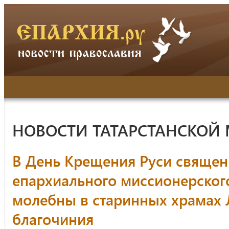
НОВОСТИ ТАТАРСТАНСКОЙ
В День Крещения Руси свяще
епархиального миссионерског
молебны в старинных храмах
благочиния