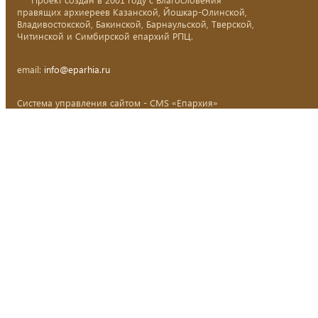
правящих архиереев Казанской, Йошкар-Олинской,
Владивостокской, Бакинской, Барнаульской, Тверской,
Читинской и Симбирской епархий РПЦ.
email:
info@eparhia.ru
Система управления сайтом - CMS «Епархия»