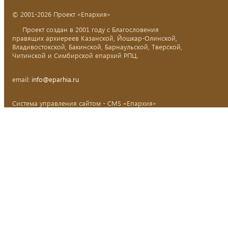
© 2001-2026 Проект «Епархия»
Проект создан в 2001 году с Благословения
правящих архиереев Казанской, Йошкар-Олинской,
Владивостокской, Бакинской, Барнаульской, Тверской,
Читинской и Симбирской епархий РПЦ.
email:
info@eparhia.ru
Система управления сайтом - CMS «Епархия»