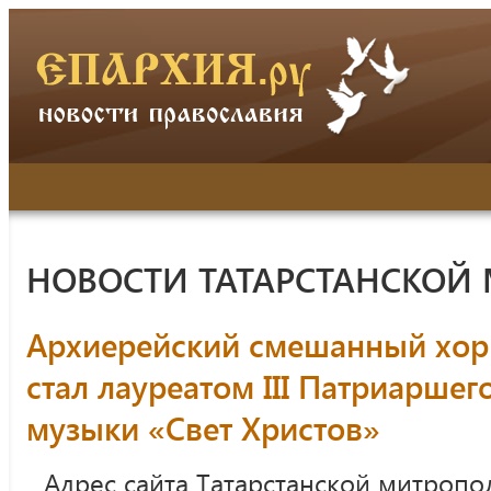
НОВОСТИ ТАТАРСТАНСКОЙ
Архиерейский смешанный хор
стал лауреатом III Патриарше
музыки «Свет Христов»
Адрес сайта Татарстанской митропо