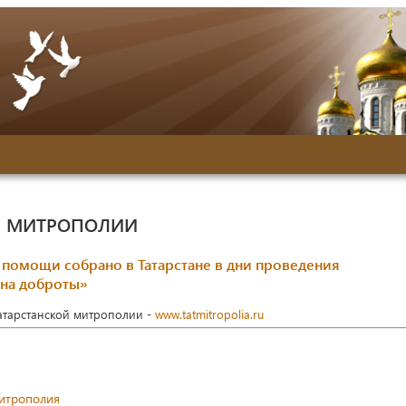
Й МИТРОПОЛИИ
 помощи собрано в Татарстане в дни проведения
ина доброты»
Татарстанской митрополии -
www.tatmitropolia.ru
митрополия