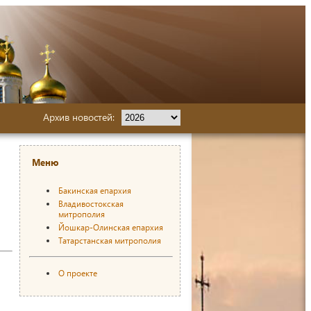
Архив новостей:
Меню
Бакинская епархия
Владивостокская
митрополия
Йошкар-Олинская епархия
Татарстанская митрополия
О проекте