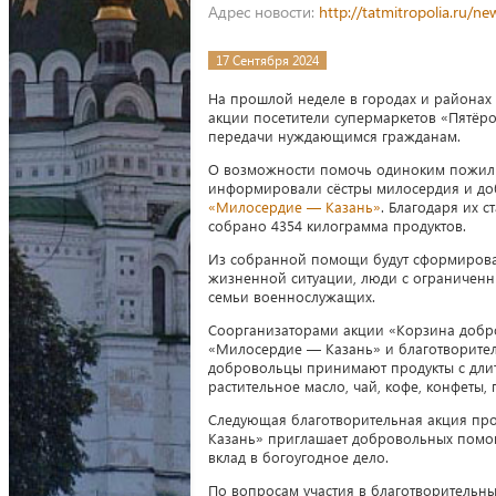
Адрес новости:
http://tatmitropolia.ru/
17 Сентября 2024
На прошлой неделе в городах и районах 
акции посетители супермаркетов «Пятёр
передачи нуждающимся гражданам.
О возможности помочь одиноким пожил
информировали сёстры милосердия и д
«Милосердие — Казань»
. Благодаря их 
собрано 4354 килограмма продуктов.
Из собранной помощи будут сформирова
жизненной ситуации, люди с ограничен
семьи военнослужащих.
Соорганизаторами акции «Корзина добр
«Милосердие — Казань» и благотворитель
добровольцы принимают продукты с длите
растительное масло, чай, кофе, конфеты, п
Следующая благотворительная акция прой
Казань» приглашает добровольных помо
вклад в богоугодное дело.
По вопросам участия в благотворительны