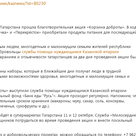
newses/kaznews/?id=80230
Татарстана прошла благотворительная акция «Корзина доброты». В хо
очка» и «Перекрёсток» приобретали продукты питания для последующе
ым людям, многодетным и малоимущим семьям жителей республики
обровольцы
службы помощи нуждающимся Казанской епархии
стараниям и отзывчивости татарстанцев за два дня проведения акции бы
ны наборы, которые в ближайшие дни получат люди в трудной
ными возможностями здоровья, многодетные и малоимущие семьи и
оты» выступили служба помощи нуждающимся Казанской епархии
ный фонд «Банк еды "Русь"». Акция проходит регулярно. Напомним, ч
льным сроком хранения (макароны, муку, сахар, соль, консервы,
еченье, сухофрукты и др.).
дёт в супермаркетах Татарстана 11 и 12 октября. Служба «Милосерди
щников потрудиться во время проведения акции и внести посильный
х и добровольческих проектах, можно обращаться по телефону: +7 962