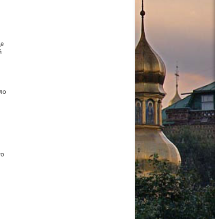
де
й
ло
то
е —