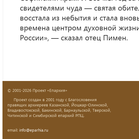
свидетелями чуда — святая обите
восстала из небытия и стала вновь
времена центром духовной жизни
России», — сказал отец Пимен.
© 2001-2026 Проект «Епархия»
Проект создан в 2001 году с Благословения
правящих архиереев Казанской, Йошкар-Олинской,
Владивостокской, Бакинской, Барнаульской, Тверской,
Читинской и Симбирской епархий РПЦ.
email:
info@eparhia.ru