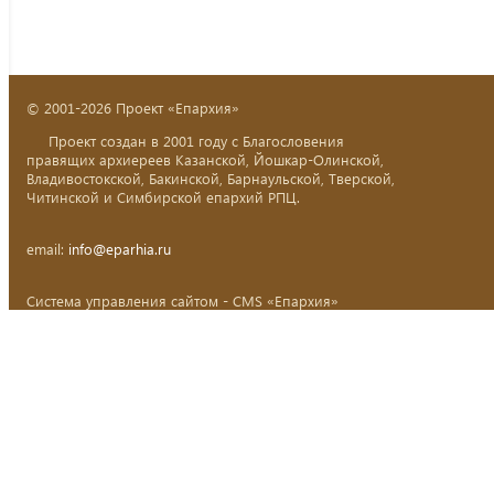
© 2001-2026 Проект «Епархия»
Проект создан в 2001 году с Благословения
правящих архиереев Казанской, Йошкар-Олинской,
Владивостокской, Бакинской, Барнаульской, Тверской,
Читинской и Симбирской епархий РПЦ.
email:
info@eparhia.ru
Система управления сайтом - CMS «Епархия»