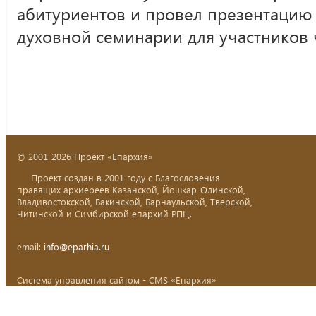
абитуриентов и провел презентацию
духовной семинарии для участников 
© 2001-2026 Проект «Епархия»
Проект создан в 2001 году с Благословения
правящих архиереев Казанской, Йошкар-Олинской,
Владивостокской, Бакинской, Барнаульской, Тверской,
Читинской и Симбирской епархий РПЦ.
email:
info@eparhia.ru
Система управления сайтом - CMS «Епархия»