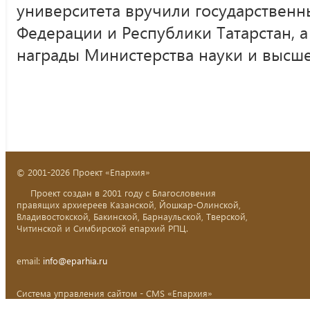
университета вручили государственн
Федерации и Республики Татарстан, 
награды Министерства науки и высше
© 2001-2026 Проект «Епархия»
Проект создан в 2001 году с Благословения
правящих архиереев Казанской, Йошкар-Олинской,
Владивостокской, Бакинской, Барнаульской, Тверской,
Читинской и Симбирской епархий РПЦ.
email:
info@eparhia.ru
Система управления сайтом - CMS «Епархия»