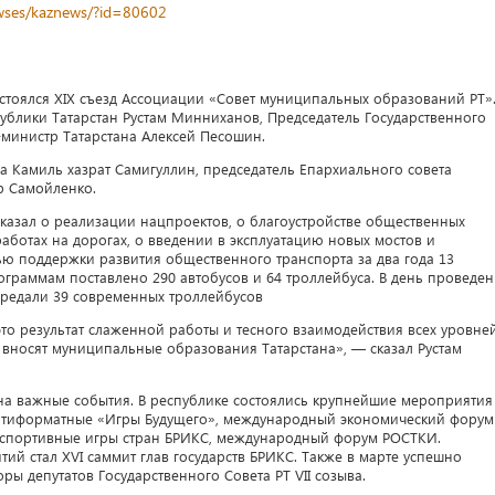
newses/kaznews/?id=80602
остоялся XIX съезд Ассоциации «Совет муниципальных образований РТ».
публики Татарстан Рустам Минниханов, Председатель Государственного
министр Татарстана Алексей Песошин.
 Камиль хазрат Самигуллин, председатель Епархиального совета
р Самойленко.
казал о реализации нацпроектов, о благоустройстве общественных
аботах на дорогах, о введении в эксплуатацию новых мостов и
ью поддержки развития общественного транспорта за два года 13
граммам поставлено 290 автобусов и 64 троллейбуса. В день проведе
ередали 39 современных троллейбусов
то результат слаженной работы и тесного взаимодействия всех уровне
ы вносят муниципальные образования Татарстана», — сказал Рустам
т на важные события. В республике состоялись крупнейшие мероприятия
льтиформатные «Игры Будущего», международный экономический форум
 спортивные игры стран БРИКС, международный форум РОСТКИ.
й стал XVI саммит глав государств БРИКС. Также в марте успешно
ы депутатов Государственного Совета РТ VII созыва.