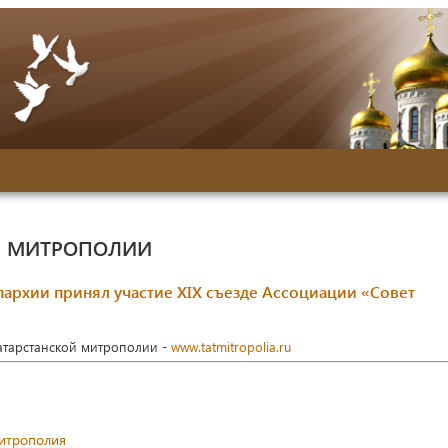
Й МИТРОПОЛИИ
архии принял участие XIX съезде Ассоциации «Совет
Татарстанской митрополии -
www.tatmitropolia.ru
митрополия