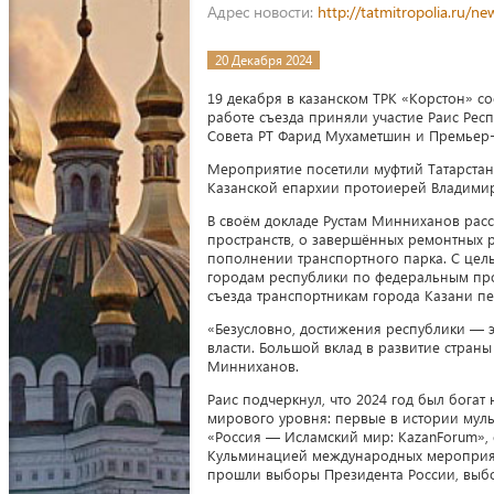
Адрес новости:
http://tatmitropolia.ru/
20 Декабря 2024
19 декабря в казанском ТРК «Корстон» с
работе съезда приняли участие Раис Рес
Совета РТ Фарид Мухаметшин и Премьер-
Мероприятие посетили муфтий Татарстана
Казанской епархии протоиерей Владими
В своём докладе Рустам Минниханов расс
пространств, о завершённых ремонтных р
пополнении транспортного парка. С цел
городам республики по федеральным про
съезда транспортникам города Казани п
«Безусловно, достижения республики — э
власти. Большой вклад в развитие стран
Минниханов.
Раис подчеркнул, что 2024 год был бога
мирового уровня: первые в истории му
«Россия — Исламский мир: KazanForum»,
Кульминацией международных мероприяти
прошли выборы Президента России, выбор