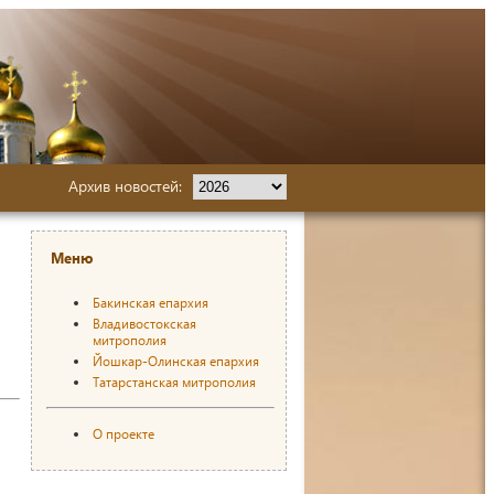
Архив новостей:
Меню
Бакинская епархия
Владивостокская
митрополия
Йошкар-Олинская епархия
Татарстанская митрополия
О проекте