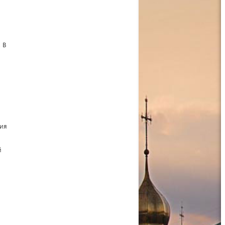
 В
ния
й