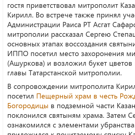
гостя приветствовал митрополит Каза
Кирилл. Во встрече также принял уч
Администрации Раиса РТ Асгат Сафаро
митрополии рассказал Сергею Степа
основных этапах воссоздания святыни
ИППО посетил место захоронения м
(Ашуркова) и возложил букет цветов
главы Татарстанской митрополии.
В сопровождении митрополита Кири
посетил
Пещерный храм в честь Рож
Богородицы
в подземной части Казан
поклонился святыням храма. Затем С
ознакомился с элементами убранства
приложился к почитаемому списку К