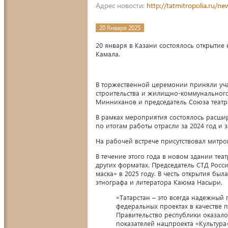
Адрес новости:
http://tatmitropolia.ru/
20 Января 2025
20 января в Казани состоялось открытие 
Камала.
В торжественной церемонии приняли уча
строительства и жилищно-коммунального 
Минниханов и председатель Союза театр
В рамках мероприятия состоялось расшир
по итогам работы отрасли за 2024 год и з
На рабочей встрече присутствовал митро
В течение этого года в новом здании теа
других форматах. Председатель СТД Рос
маска» в 2025 году. В честь открытия бы
этнографа и литератора Каюма Насыри.
«Татарстан – это всегда надежны
федеральных проектах в качестве п
Правительство республики оказал
показателей нацпроекта «Культур