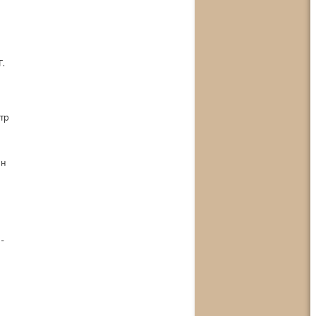
Г.
тр
ан
-