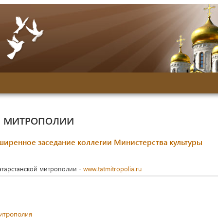
Й МИТРОПОЛИИ
иренное заседание коллегии Министерства культуры
Татарстанской митрополии -
www.tatmitropolia.ru
митрополия