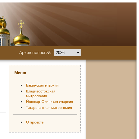
Архив новостей:
Меню
Бакинская епархия
Владивостокская
митрополия
Йошкар-Олинская епархия
Татарстанская митрополия
О проекте