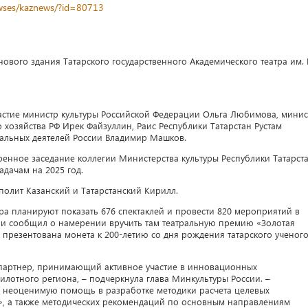
newses/kaznews/?id=80713
нового здания Татарского государственного Академического театра им. 
стие министр культуры Российской Федерации Ольга Любимова, минис
хозяйства РФ Ирек Файзуллин, Раис Республики Татарстан Рустам
альных деятелей России Владимир Машков.
енное заседание коллегии Министерства культуры Республики Татарст
адачам на 2025 год.
полит Казанский и Татарстанский Кирилл.
тра планируют показать 676 спектаклей и провести 820 мероприятий в
сии сообщил о намерении вручить там театральную премию «Золотая
ла презентована монета к 200-летию со дня рождения татарского ученого
й партнер, принимающий активное участие в инновационных
илотного региона, – подчеркнула глава Минкультуры России. –
о неоценимую помощь в разработке методики расчета целевых
а», а также методических рекомендаций по основным направлениям