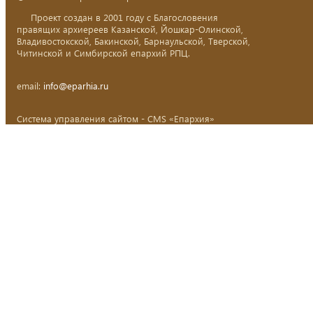
Проект создан в 2001 году с Благословения
правящих архиереев Казанской, Йошкар-Олинской,
Владивостокской, Бакинской, Барнаульской, Тверской,
Читинской и Симбирской епархий РПЦ.
email:
info@eparhia.ru
Система управления сайтом - CMS «Епархия»