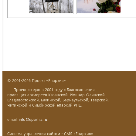
© 2001-2026 Проект «Епархия»
Проект создан в 2001 году с Благословения
правящих архиереев Казанской, Йошкар-Олинской,
Владивостокской, Бакинской, Барнаульской, Тверской,
Читинской и Симбирской епархий РПЦ.
email:
info@eparhia.ru
Система управления сайтом - CMS «Епархия»