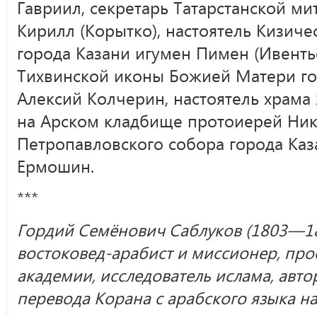
Гавриил, секретарь Татарстанской м
Кирилл (Корытко), настоятель Кизич
города Казани игумен Пимен (Ивентье
Тихвинской иконы Божией Матери го
Алексий Колчерин, настоятель храма
на Арском кладбище протоиерей Ник
Петропавловского собора города Ка
Ермошин.
***
Гордий Семёнович Саблуков (1803—1
востоковед-арабист и миссионер, про
академии, исследователь ислама, авт
перевода Корана с арабского языка на