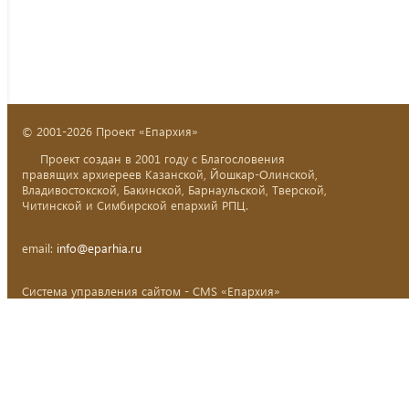
© 2001-2026 Проект «Епархия»
Проект создан в 2001 году с Благословения
правящих архиереев Казанской, Йошкар-Олинской,
Владивостокской, Бакинской, Барнаульской, Тверской,
Читинской и Симбирской епархий РПЦ.
email:
info@eparhia.ru
Система управления сайтом - CMS «Епархия»