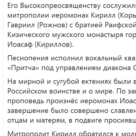
Его Высокопреосвященству сослужили
митрополии иеромонах Кирилл (Коры
Гавриил (Рожнов) с братией Раифской
Кизического мужского монастыря го
Иоасаф (Кириллов).
Песнопения исполнил вокальный ква
«Притча» под управлением диакона С
На мирной и сугубой ектениях были
Российском воинстве и о мире. По з
проповедь произнёс иеромонах Иоаса
завершение было совершено славле
отцам и матерям, в подвиге просияв
Митрополит Кирилл обратился к мол