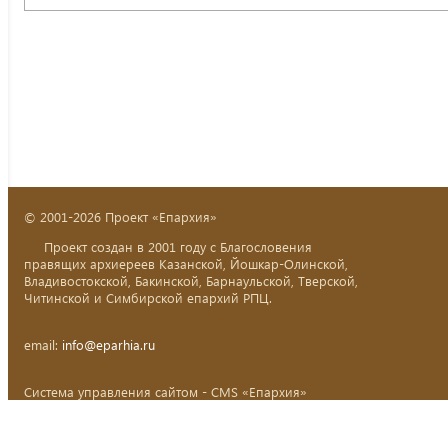
© 2001-2026 Проект «Епархия»
Проект создан в 2001 году с Благословения
правящих архиереев Казанской, Йошкар-Олинской,
Владивостокской, Бакинской, Барнаульской, Тверской,
Читинской и Симбирской епархий РПЦ.
email:
info@eparhia.ru
Система управления сайтом - CMS «Епархия»