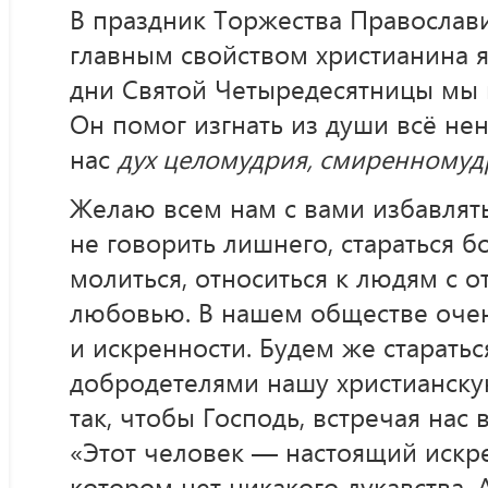
В праздник Торжества Православ
главным свойством христианина я
дни Святой Четыредесятницы мы 
Он помог изгнать из души всё не
нас
дух целомудрия, смиренномудр
Желаю всем нам с вами избавлятьс
не говорить лишнего, стараться 
молиться, относиться к людям с о
любовью. В нашем обществе очен
и искренности. Будем же старатьс
добродетелями нашу христианску
так, чтобы Господь, встречая нас в
«Этот человек — настоящий искре
котором нет никакого лукавства. 