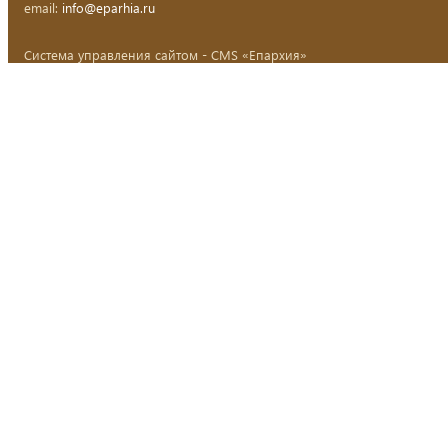
email:
info@eparhia.ru
Система управления сайтом - CMS «Епархия»