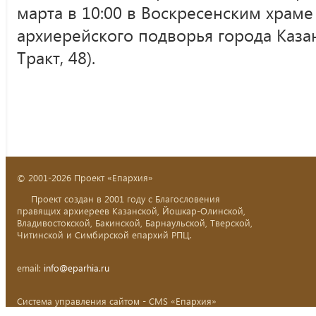
марта в 10:00 в Воскресенским храм
архиерейского подворья города Каза
Тракт, 48).
© 2001-2026 Проект «Епархия»
Проект создан в 2001 году с Благословения
правящих архиереев Казанской, Йошкар-Олинской,
Владивостокской, Бакинской, Барнаульской, Тверской,
Читинской и Симбирской епархий РПЦ.
email:
info@eparhia.ru
Система управления сайтом - CMS «Епархия»