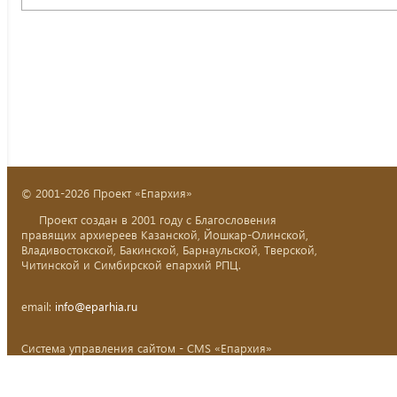
© 2001-2026 Проект «Епархия»
Проект создан в 2001 году с Благословения
правящих архиереев Казанской, Йошкар-Олинской,
Владивостокской, Бакинской, Барнаульской, Тверской,
Читинской и Симбирской епархий РПЦ.
email:
info@eparhia.ru
Система управления сайтом - CMS «Епархия»