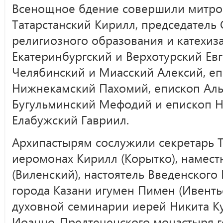
Всенощное бдение совершили митро
Татарстанский Кирилл, председатель
религиозного образования и катехиз
Екатеринбургский и Верхотурский Ев
Челябинский и Миасский Алексий, еп
Нижнекамский Пахомий, епископ Аль
Бугульминский Мефодий и епископ 
Елабужский Гавриил.
Архипастырям сослужили секретарь 
иеромонах Кирилл (Корытко), намест
(Виленский), настоятель Введенского
города Казани игумен Пимен (Ивентье
духовной семинарии иерей Никита Ку
Иоанно-Предтеченского монастыря г