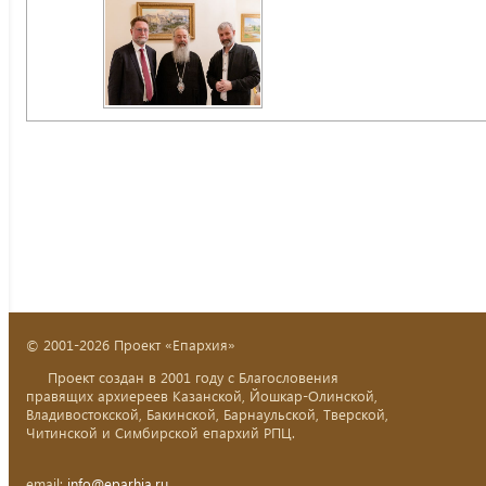
© 2001-2026 Проект «Епархия»
Проект создан в 2001 году с Благословения
правящих архиереев Казанской, Йошкар-Олинской,
Владивостокской, Бакинской, Барнаульской, Тверской,
Читинской и Симбирской епархий РПЦ.
email:
info@eparhia.ru