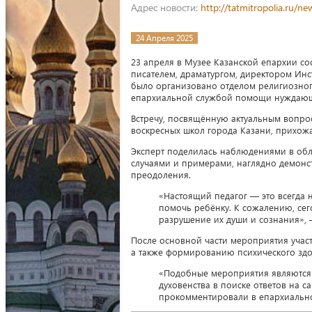
Адрес новости:
http://tatmitropolia.ru/
24 Апреля 2025
23 апреля в Музее Казанской епархии со
писателем, драматургом, директором Ин
было организовано отделом религиозног
епархиальной службой помощи нуждающ
Встречу, посвящённую актуальным вопро
воскресных школ города Казани, прихож
Эксперт поделилась наблюдениями в обл
случаями и примерами, наглядно демонс
преодоления.
«Настоящий педагог — это всегда н
помочь ребёнку. К сожалению, сег
разрушение их души и сознания»,
После основной части мероприятия учас
а также формированию психического здо
«Подобные мероприятия являются 
духовенства в поиске ответов на 
прокомментировали в епархиально