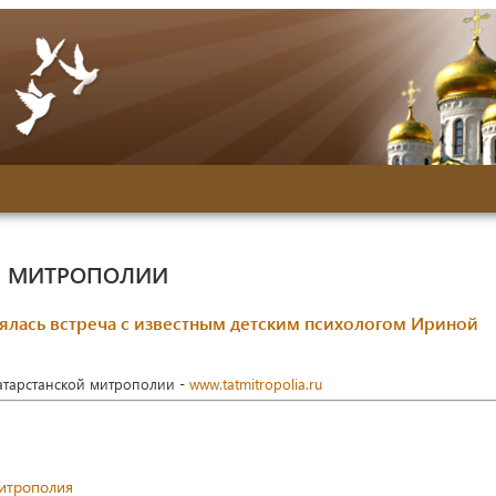
Й МИТРОПОЛИИ
оялась встреча с известным детским психологом Ириной
Татарстанской митрополии -
www.tatmitropolia.ru
митрополия