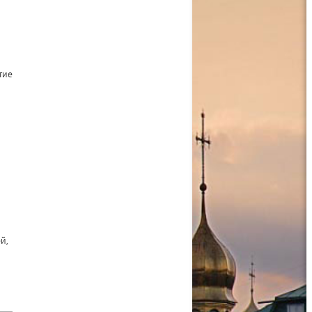
тие
й,