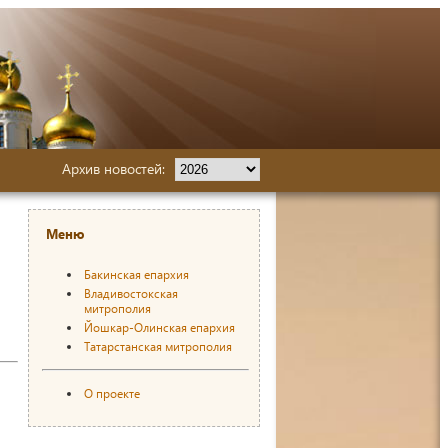
Архив новостей:
Меню
Бакинская епархия
Владивостокская
митрополия
Йошкар-Олинская епархия
Татарстанская митрополия
О проекте