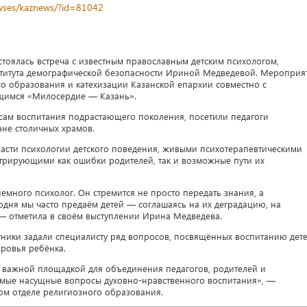
newses/kaznews/?id=81042
стоялась встреча с известным православным детским психологом,
ститута демографической безопасности Ириной Медведевой. Мероприя
о образования и катехизации Казанской епархии совместно с
имся «Милосердие — Казань».
сам воспитания подрастающего поколения, посетили педагоги
ане столичных храмов.
асти психологии детского поведения, живыми психотерапевтическими
трирующими как ошибки родителей, так и возможные пути их
емного психолог. Он стремится не просто передать знания, а
одня мы часто предаём детей — соглашаясь на их деградацию, на
 — отметила в своём выступлении Ирина Медведева.
тники задали специалисту ряд вопросов, посвящённых воспитанию дете
ровья ребёнка.
важной площадкой для объединения педагогов, родителей и
самые насущные вопросы духовно-нравственного воспитания», —
м отделе религиозного образования.