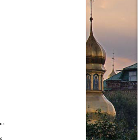
р
на
0