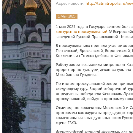
Адрес новости:
http://tatmitropolia.ru/
1 Мая 2025
1 мая 2025 года в Государственном боль
конкурсных прослушиваний
IV Всероссий
заведений Русской Православной Церкви,
В прослушиваниях приняли участие хоров
Пензенской, Ярославской, Воронежской, 
Коллектив из Томска (дебютант Фестивал
Работу жюри возглавили митрополит Каза
проректор по культуре, декан факультета
Михайловна Гундяева.
По итогам прослушиваний жюри приняло 
следующему туру. Второй отборочный тур 
определены победители Фестиваля. Лучш
прослушиваний, войдут в программу гала
Отметим, что коллективы Московской и С
программы как лауреаты предыдущих хор
коллективы главных духовных школ Русс
сцене ГБКЗ.
Всероссийский хоровой фестиваль для ре