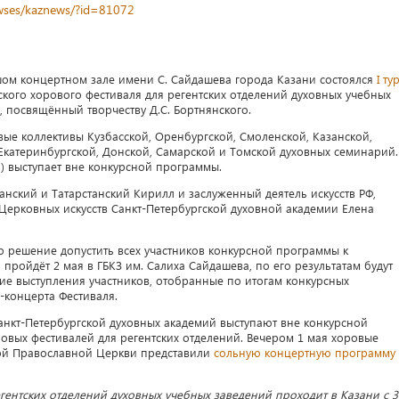
newses/kaznews/?id=81072
шом концертном зале имени С. Сайдашева города Казани состоялся
I ту
ского хорового фестиваля для регентских отделений духовных учебных
 посвящённый творчеству Д.С. Бортнянского.
ые коллективы Кузбасской, Оренбургской, Смоленской, Казанской,
Екатеринбургской, Донской, Самарской и Томской духовных семинарий.
я) выступает вне конкурсной программы.
нский и Татарстанский Кирилл и заслуженный деятель искусств РФ,
 Церковных искусств Санкт-Петербургской духовной академии Елена
решение допустить всех участников конкурсной программы к
пройдёт 2 мая в ГБКЗ им. Салиха Сайдашева, по его результатам будут
ие выступления участников, отобранные по итогам конкурсных
-концерта Фестиваля.
анкт-Петербургской духовных академий выступают вне конкурсной
овых фестивалей для регентских отделений. Вечером 1 мая хоровые
кой Православной Церкви представили
сольную концертную программу
гентских отделений духовных учебных заведений проходит в Казани с 3