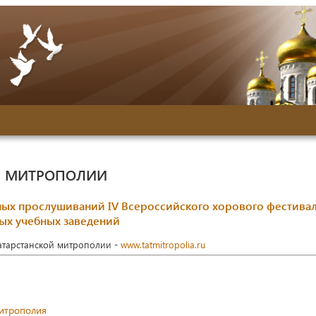
Й МИТРОПОЛИИ
сных прослушиваний IV Всероссийского хорового фестива
ных учебных заведений
Татарстанской митрополии -
www.tatmitropolia.ru
митрополия