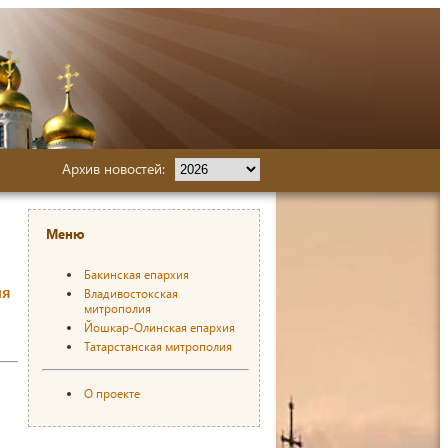
Архив новостей:
Меню
Бакинская епархия
ля
Владивостокская
митрополия
Йошкар-Олинская епархия
Татарстанская митрополия
О проекте