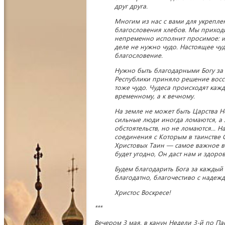
друг друга.
Многим из нас с вами для укреплен
благословения хлебов. Мы приходи
непременно исполнит просимое: и
деле не нужно чудо. Настоящее чуд
благословение.
Нужно быть благодарными Богу за 
Республики приняло решение воссо
тоже чудо. Чудеса происходят кажд
временному, а к вечному.
На земле не может быть Царства Н
сильные люди иногда ломаются, а 
обстоятельств, но не ломаются... 
соединения с Которым в таинстве 
Христовых Таин — самое важное в 
будет угодно, Он даст нам и здоров
Будем благодарить Бога за каждый
благодатно, благочестиво с надеж
Христос Воскресе!
***
Вечером 3 мая, в канун Недели 3-й по П