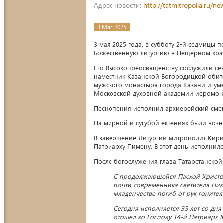
Адрес новости:
http://tatmitropolia.ru/
3 Мая 2025
3 мая 2025 года, в субботу 2-й седмицы 
Божественную литургию в Пещерном храм
Его Высокопреосвященству сослужили се
наместник Казанской Богородицкой обит
мужского монастыря города Казани игум
Московской духовной академии иеромона
Песнопения исполнил архиерейский сме
На мирной и сугубой ектениях были возн
В завершение Литургии митрополит Кир
Патриарху Пимену. В этот день исполнило
После богослужения глава Татарстанско
С продолжающейся Пасхой Христов
почти современника святителя Ник
младенчестве погиб от рук гонител
Сегодня исполняется 35 лет со дня
отошёл ко Господу 14-й Патриарх 