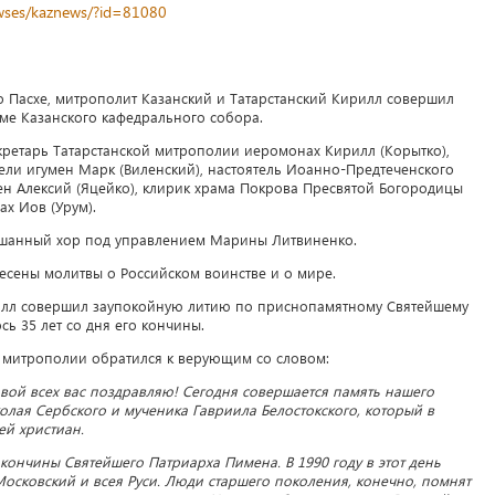
newses/kaznews/?id=81080
по Пасхе, митрополит Казанский и Татарстанский Кирилл совершил
е Казанского кафедрального собора.
кретарь Татарстанской митрополии иеромонах Кирилл (Корытко),
ели игумен Марк (Виленский), настоятель Иоанно-Предтеченского
ен Алексий (Яцейко), клирик храма Покрова Пресвятой Богородицы
х Иов (Урум).
шанный хор под управлением Марины Литвиненко.
есены молитвы о Российском воинстве и о мире.
илл совершил заупокойную литию по приснопамятному Святейшему
сь 35 лет со дня его кончины.
й митрополии обратился к верующим со словом:
ой всех вас поздравляю! Сегодня совершается память нашего
олая Сербского и мученика Гавриила Белостокского, который в
ей христиан.
 кончины Святейшего Патриарха Пимена. В 1990 году в этот день
Московский и всея Руси. Люди старшего поколения, конечно, помнят