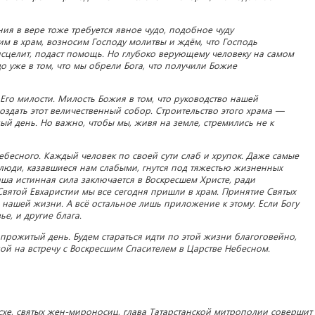
ия в вере тоже требуется явное чудо, подобное чуду
м в храм, возносим Господу молитвы и ждём, что Господь
сцелит, подаст помощь. Но глубоко верующему человеку на самом
о уже в том, что мы обрели Бога, что получили Божие
Его милости. Милость Божия в том, что руководство нашей
здать этот величественный собор. Строительство этого храма —
ый день. Но важно, чтобы мы, живя на земле, стремились не к
ебесного. Каждый человек по своей сути слаб и хрупок. Даже самые
люди, казавшиеся нам слабыми, гнутся под тяжестью жизненных
Наша истинная сила заключается в Воскресшем Христе, ради
Святой Евхаристии мы все сегодня пришли в храм. Принятие Святых
нашей жизни. А всё остальное лишь приложение к этому. Если Богу
ье, и другие блага.
 прожитый день. Будем стараться идти по этой жизни благоговейно,
дой на встречу с Воскресшим Спасителем в Царстве Небесном.
асхе, святых жен-мироносиц, глава Татарстанской митрополии совершит