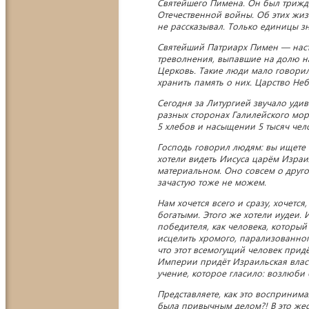
Святейшего Пимена. Он был трижды
Отечественной войны. Об этих жи
не рассказывал. Только единицы зн
Святейший Патриарх Пимен — наст
треволнения, выпавшие на долю на
Церковь. Такие люди мало говорил
хранить память о них. Царство Не
Сегодня за Литургией звучало удив
разных сторонах Галилейского мор
5 хлебов и насыщении 5 тысяч чел
Господь говорил людям: вы ищете 
хотели видеть Иисуса царём Израи
материальном. Оно совсем о друго
зачастую тоже не можем.
Нам хочется всего и сразу, хочетс
богатыми. Этого же хотели иудеи. 
победителя, как человека, которы
исцелить хромого, парализованног
что этот всемогущий человек придё
Империи придёт Израильская власт
учение, которое гласило: возлюби 
Представляете, как это воспринима
была привычным делом?! В это жес