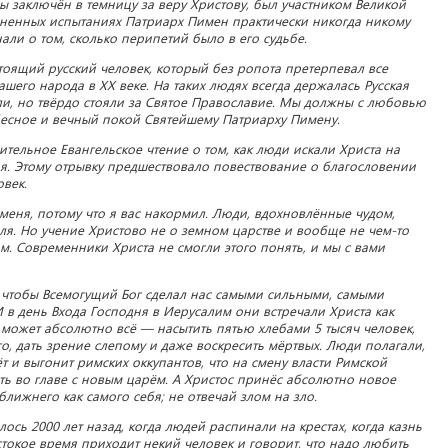
 заключён в темницу за веру Христову, был участником Великой
зненных испытаниях Патриарх Пимен практически никогда никому
али о том, сколько перипетий было в его судьбе.
оящий русский человек, который без ропота претерпевал все
шего народа в XX веке. На таких людях всегда держалась Русская
и, но твёрдо стояли за Святое Православие. Мы должны с любовью
бесное и вечный покой Святейшему Патриарху Пимену.
ительное Евангельское чтение о том, как люди искали Христа на
я. Этому отрывку предшествовало повествование о благословении
овек.
меня, потому что я вас накормил. Люди, вдохновлённые чудом,
ля. Но учение Христово не о земном царстве и вообще не чем-то
м. Современники Христа не смогли этого понять, и мы с вами
я, чтобы Всемогущий Бог сделал нас самыми сильными, самыми
И в день Входа Господня в Иерусалим они встречали Христа как
й может абсолютно всё — насытить пятью хлебами 5 тысяч человек,
о, дать зрение слепому и даже воскресить мёртвых. Люди полагали,
т и выгонит римских оккупантов, что на смену власти Римской
ь во главе с новым царём. А Христос принёс абсолютно новое
ближнего как самого себя; не отвечай злом на зло.
лось 2000 лет назад, когда людей распинали на крестах, когда казнь
токое время приходит некий человек и говорит, что надо любить