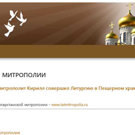
Й МИТРОПОЛИИ
е митрополит Кирилл совершил Литургию в Пещерном хра
Татарстанской митрополии -
www.tatmitropolia.ru
митрополия