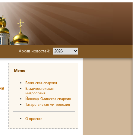
Архив новостей:
Меню
Бакинская епархия
ме
Владивостокская
митрополия
Йошкар-Олинская епархия
Татарстанская митрополия
О проекте