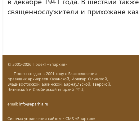
в декабре 1941 года. В шествии такж
священнослужители и прихожане каз
© 2001-2026 Проект «Епархия»
Проект создан в 2001 году с Благословения
правящих архиереев Казанской, Йошкар-Олинской,
Владивостокской, Бакинской, Барнаульской, Тверской,
Читинской и Симбирской епархий РПЦ.
email:
info@eparhia.ru
Система управления сайтом - CMS «Епархия»