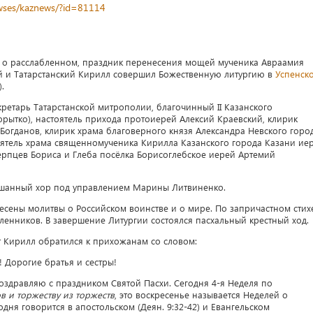
newses/kaznews/?id=81114
е, о расслабленном, праздник перенесения мощей мученика Авраамия
ий и Татарстанский Кирилл совершил Божественную литургию в
Успенск
.
ретарь Татарстанской митрополии, благочинный II Казанского
рытко), настоятель прихода протоиерей Алексий Краевский, клирик
огданов, клирик храма благоверного князя Александра Невского горо
оятель храма священномученика Кирилла Казанского города Казани ие
ерпцев Бориса и Глеба посёлка Борисоглебское иерей Артемий
шанный хор под управлением Марины Литвиненко.
есены молитвы о Российском воинстве и о мире. По запричастном стих
енников. В завершение Литургии состоялся пасхальный крестный ход.
 Кирилл обратился к прихожанам со словом:
! Дорогие братья и сестры!
поздравляю с праздником Святой Пасхи. Сегодня 4-я Неделя по
в и торжеству из торжеств
, это воскресенье называется Неделей о
одня говорится в апостольском (Деян. 9:32-42) и Евангельском