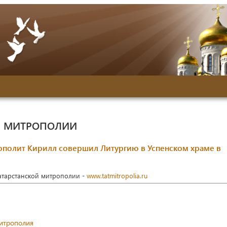
Й МИТРОПОЛИИ
ополит Кирилл совершил Литургию в Успенском храме в
Татарстанской митрополии -
www.tatmitropolia.ru
митрополия