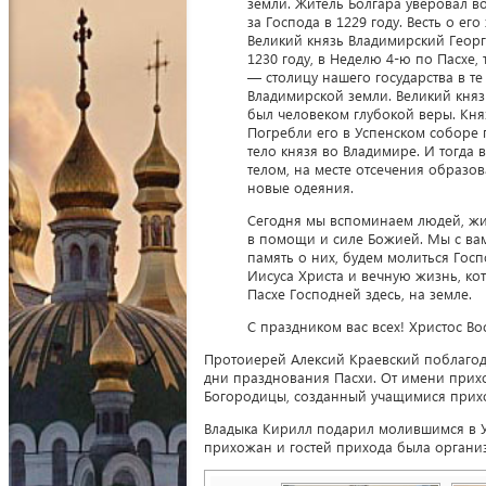
земли. Житель Болгара уверовал в
за Господа в 1229 году. Весть о е
Великий князь Владимирский Георг
1230 году, в Неделю 4-ю по Пасхе
— столицу нашего государства в те
Владимирской земли. Великий княз
был человеком глубокой веры. Княз
Погребли его в Успенском соборе 
тело князя во Владимире. И тогда в
телом, на месте отсечения образов
новые одеяния.
Сегодня мы вспоминаем людей, жи
в помощи и силе Божией. Мы с ва
память о них, будем молиться Госп
Иисуса Христа и вечную жизнь, кот
Пасхе Господней здесь, на земле.
С праздником вас всех! Христос Во
Протоиерей Алексий Краевский поблаго
дни празднования Пасхи. От имени при
Богородицы, созданный учащимися прих
Владыка Кирилл подарил молившимся в У
прихожан и гостей прихода была органи