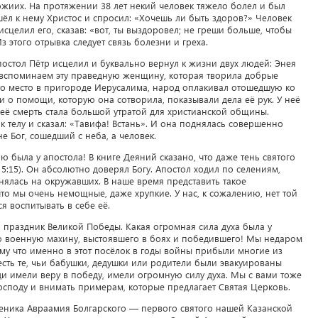
х Божиих. На протяжении 38 лет некий человек тяжело болел и был
л к нему Христос и спросил: «Хочешь ли быть здоров?» Человек
 исцелил его, сказав: «вот, ты выздоровел; не греши больше, чтобы
з этого отрывка следует связь болезни и греха.
постол Пётр исцелил и буквально вернул к жизни двух людей: Энея
 вспоминаем эту праведную женщину, которая творила добрые
 то место в пригороде Иерусалима, народ оплакивал отошедшую ко
и о помощи, которую она сотворила, показывали дела её рук. У неё
её смерть стала большой утратой для христианской общины.
 телу и сказал: «Тавифа! Встань». И она поднялась совершенно
не Бог, сошедший с неба, а человек.
ию была у апостола! В книге Деяний сказано, что даже тень святого
 5:15). Он абсолютно доверял Богу. Апостол ходил по селениям,
нялась на окружавших. В наше время представить такое
то мы очень немощные, даже хрупкие. У нас, к сожалению, нет той
я воспитывать в себе её.
 праздник Великой Победы. Какая огромная сила духа была у
 военную махину, выстоявшего в боях и победившего! Мы недаром
му что именно в этот посёлок в годы войны прибыли многие из
есть те, чьи бабушки, дедушки или родители были эвакуированы
ди имели веру в победу, имели огромную силу духа. Мы с вами тоже
споду и внимать примерам, которые предлагает Святая Церковь.
еника Авраамия Болгарского — первого святого нашей Казанской