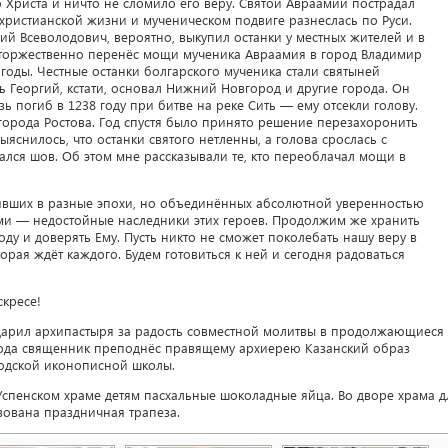
о Христа и ничто не сломило его веру. Святой Авраамий пострадал
го христианской жизни и мученическом подвиге разнеслась по Руси.
ий Всеволодович, вероятно, выкупил останки у местных жителей и в
, торжественно перенёс мощи мученика Авраамия в город Владимир
 годы. Честные останки болгарского мученика стали святыней
ь Георгий, кстати, основал Нижний Новгород и другие города. Он
ь погиб в 1238 году при битве на реке Сить — ему отсекли голову.
города Ростова. Год спустя было принято решение перезахоронить
ыяснилось, что останки святого нетленны, а голова срослась с
ался шов. Об этом мне рассказывали те, кто переоблачал мощи в
вших в разные эпохи, но объединённых абсолютной уверенностью
ми — недостойные наследники этих героев. Продолжим же хранить
оду и доверять Ему. Пусть никто не сможет поколебать нашу веру в
орая ждёт каждого. Будем готовиться к ней и сегодня радоваться
скресе!
дарил архипастыря за радость совместной молитвы в продолжающиеся
хода священник преподнёс правящему архиерею Казанский образ
одской иконописной школы.
спенском храме детям пасхальные шоколадные яйца. Во дворе храма д
зована праздничная трапеза.