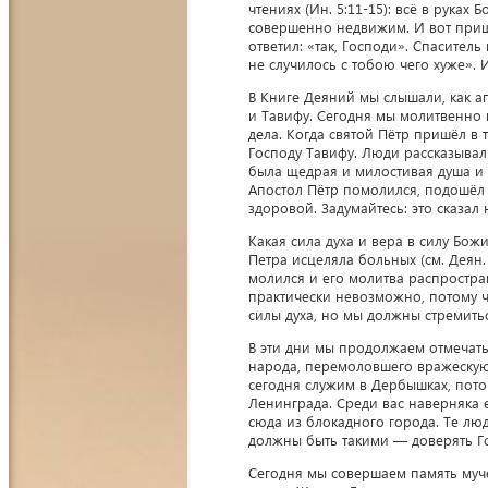
чтениях (Ин. 5:11-15): всё в рука
совершенно недвижим. И вот пришё
ответил: «так, Господи». Спаситель
не случилось с тобою чего хуже». И
В Книге Деяний мы слышали, как а
и Тавифу. Сегодня мы молитвенно
дела. Когда святой Пётр пришёл в
Господу Тавифу. Люди рассказывал
была щедрая и милостивая душа и 
Апостол Пётр помолился, подошёл к
здоровой. Задумайтесь: это сказал 
Какая сила духа и вера в силу Бож
Петра исцеляла больных (см. Деян.
молился и его молитва распростра
практически невозможно, потому ч
силы духа, но мы должны стремитьс
В эти дни мы продолжаем отмечать
народа, перемоловшего вражескую
сегодня служим в Дербышках, пото
Ленинграда. Среди вас наверняка 
сюда из блокадного города. Те лю
должны быть такими — доверять Го
Сегодня мы совершаем память муч