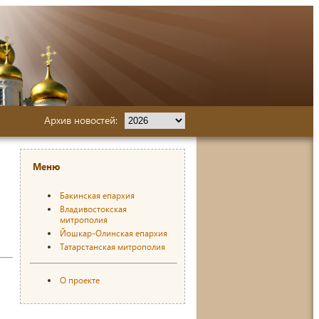
Архив новостей:
Меню
Бакинская епархия
Владивостокская
митрополия
Йошкар-Олинская епархия
Татарстанская митрополия
О проекте