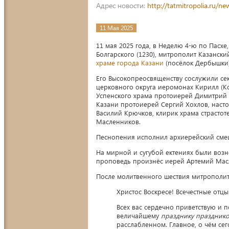
Адрес новости:
http://tatmitropolia.ru/
11 Мая 2025
11 мая 2025 года, в Неделю 4-ю по Пасх
Болгарского (1230), митрополит Казанск
храме города Казани
(посёлок Дербышки)
Его Высокопреосвященству сослужили сек
церковного округа иеромонах Кирилл (Ко
Успенского храма протоиерей Димитрий Б
Казани протоиерей Сергий Хохлов, наст
Василий Крючков, клирик храма страстот
Масленников.
Песнопения исполнил архиерейский сме
На мирной и сугубой ектениях были возн
проповедь произнёс иерей Артемий Масл
После молитвенного шествия митрополит
Христос Воскресе! Всечестные отцы
Всех вас сердечно приветствую и 
величайшему
празднику празднико
расслабленном. Главное, о чём сег