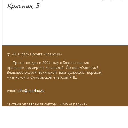
Красная, 5
© 2001-2026 Проект «Епархия»
Проект создан в 2001 году с Благословения
правящих архиереев Казанской, Йошкар-Олинской,
Владивостокской, Бакинской, Барнаульской, Тверской,
Читинской и Симбирской епархий РПЦ.
email:
info@eparhia.ru
Система управления сайтом - CMS «Епархия»