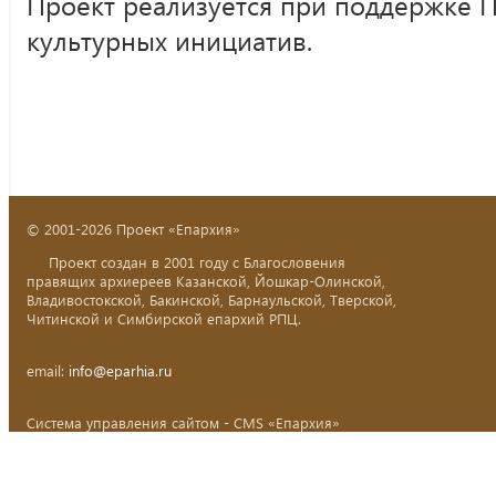
Проект реализуется при поддержке 
культурных инициатив.
© 2001-2026 Проект «Епархия»
Проект создан в 2001 году с Благословения
правящих архиереев Казанской, Йошкар-Олинской,
Владивостокской, Бакинской, Барнаульской, Тверской,
Читинской и Симбирской епархий РПЦ.
email:
info@eparhia.ru
Система управления сайтом - CMS «Епархия»