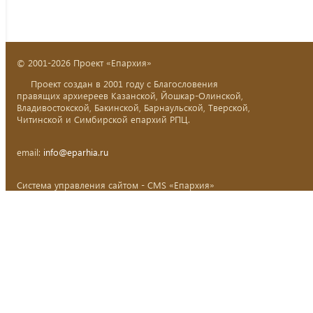
© 2001-2026 Проект «Епархия»
Проект создан в 2001 году с Благословения
правящих архиереев Казанской, Йошкар-Олинской,
Владивостокской, Бакинской, Барнаульской, Тверской,
Читинской и Симбирской епархий РПЦ.
email:
info@eparhia.ru
Система управления сайтом - CMS «Епархия»