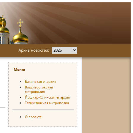
Архив новостей:
Меню
Бакинская епархия
Владивостокская
митрополия
Йошкар-Олинская епархия
Татарстанская митрополия
О проекте