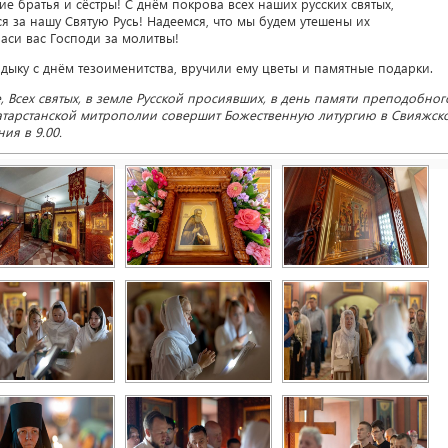
е братья и сёстры! С днём покрова всех наших русских святых,
я за нашу Святую Русь! Надеемся, что мы будем утешены их
аси вас Господи за молитвы!
ыку с днём тезоименитства, вручили ему цветы и памятные подарки.
 Всех святых, в земле Русской просиявших, в день памяти преподобног
 Татарстанской митрополии совершит Божественную литургию в Свияжск
ия в 9.00.