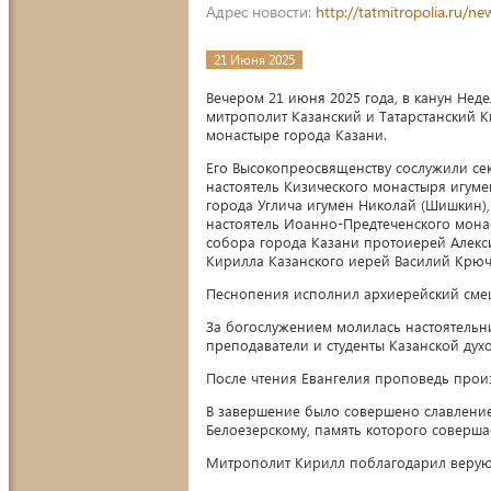
Адрес новости:
http://tatmitropolia.ru/
21 Июня 2025
Вечером 21 июня 2025 года, в канун Неде
митрополит Казанский и Татарстанский 
монастыре города Казани.
Его Высокопреосвященству сослужили се
настоятель Кизического монастыря игуме
города Углича игумен Николай (Шишкин),
настоятель Иоанно-Предтеченского монас
собора города Казани протоиерей Алекс
Кирилла Казанского иерей Василий Крюч
Песнопения исполнил архиерейский сме
За богослужением молилась настоятельн
преподаватели и студенты Казанской ду
После чтения Евангелия проповедь произ
В завершение было совершено славление
Белоезерскому, память которого соверша
Митрополит Кирилл поблагодарил верую