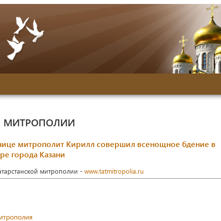
Й МИТРОПОЛИИ
тнице митрополит Кирилл совершил всенощное бдение в
ре города Казани
Татарстанской митрополии -
www.tatmitropolia.ru
митрополия