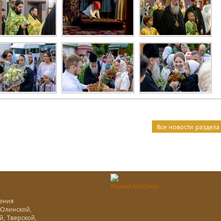
Все новости раздела
ения
-Олинской,
й, Тверской,