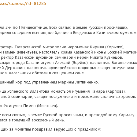
newses/kaznews/?id=81285
ли 2-й по Пятидесятнице, Всех святых, в земле Русской просиявших,
Кирилл совершил всенощное бдение в Введенском Кизическом мужском
кретарь Татарстанской митрополии иеромонах Кирилл (Корытко),
н Пимен (Ивентьев), настоятель храма Казанской иконы Божией Матер
 ректор Казанской духовной семинарии иерей Никита Кузнецов,
тыря города Казани игумен Алексий (Яцейко), настоятель Богоявленск
ий Державин, настоятель архиерейского подворья священномученика
ков, насельники обители в священном сане.
шанный хор под управлением Марины Литвиненко.
ица Успенского Зилантова монастыря игумения Тамара (Карпова),
ховной семинарии, священнослужители и прихожане столичных храмов.
нёс игумен Пимен (Ивентьев).
 всем святым, в земле Русской просиявшим, и преподобному Кириллу
ется в грядущий воскресный день.
щих за молитвы поздравил верующих с праздником: