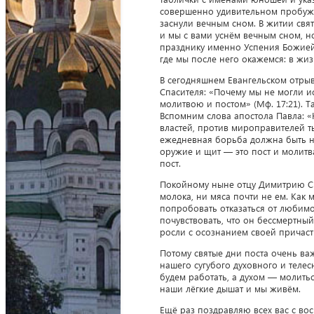
совершенно удивительном пробужде
заснули вечным сном. В житии свя
и мы с вами уснём вечным сном, но
празднику именно Успения Божией 
где мы после него окажемся: в жи
В сегодняшнем Евангельском отрыв
Спасителя: «Почему мы не могли ис
молитвою и постом» (Мф. 17:21). Т
Вспомним слова апостола Павла: «
властей, против мироправителей ть
ежедневная борьба должна быть на
оружие и щит — это пост и молитв
пост.
Покойному ныне отцу Димитрию Сми
молока, ни мяса почти не ем. Как 
попробовать отказаться от любимо
почувствовать, что он бессмертный
росли с осознанием своей причаст
Потому святые дни поста очень ва
нашего сугубого духовного и теле
будем работать, а духом — молить
наши лёгкие дышат и мы живём.
Ещё раз поздравляю всех вас с в