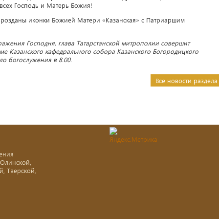
 всех Господь и Матерь Божия!
розданы иконки Божией Матери «Казанская» с Патриаршим
бражения Господня, глава Татарстанской митрополии совершит
е Казанского кафедрального собора Казанского Богородицкого
ло богослужения в 8.00.
Все новости раздела
ения
-Олинской,
й, Тверской,