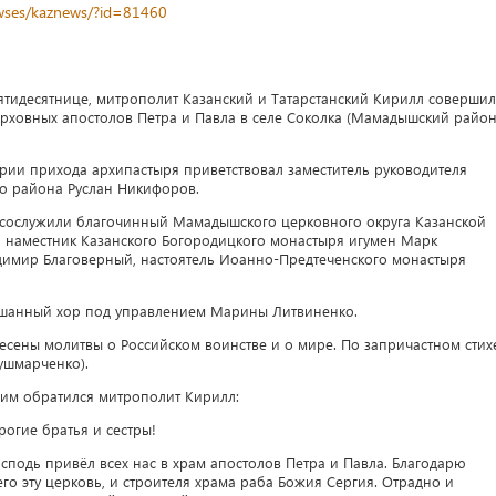
newses/kaznews/?id=81460
 Пятидесятнице, митрополит Казанский и Татарстанский Кирилл совершил
рховных апостолов Петра и Павла в селе Соколка (Мамадышский райо
рии прихода архипастыря приветствовал заместитель руководителя
о района Руслан Никифоров.
 сослужили благочинный Мамадышского церковного округа Казанской
 наместник Казанского Богородицкого монастыря игумен Марк
адимир Благоверный, настоятель Иоанно-Предтеченского монастыря
шанный хор под управлением Марины Литвиненко.
есены молитвы о Российском воинстве и о мире. По запричастном стих
ушмарченко).
им обратился митрополит Кирилл:
рогие братья и сестры!
сподь привёл всех нас в храм апостолов Петра и Павла. Благодарю
го эту церковь, и строителя храма раба Божия Сергия. Отрадно и