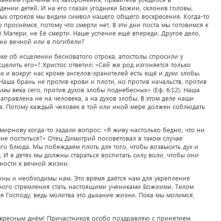
нии детей. И на его глазах угодники Божии, склонив головы,
тых отроков мы видим символ нашего общего воскресения. Когда-то
 проснёмся, потому что смерти нет. В эти дни поста мы готовимся к
Матери, не Её смерти. Наше успение ещё впереди. Другое дело,
зни вечной или в погибели?
ке об исцелении бесноватого отрока, апостолы спросили у
целить его»? Христос ответил: «Сей же род изгоняется только
ак и вокруг нас кроме ангелов-хранителей есть ещё и духи злобы.
Наша брань не против крови и плоти, но против начальств, против
мы века сего, против духов злобы поднебесных» (Еф. 6:12). Наша
правлена не на человека, а на духов злобы. В этом деле наши
а. Потому каждый человек в той или иной мере должен соблюдать
рнову когда-то задали вопрос: «Я живу настолько бедно, что ни
мне поститься?» Отец Димитрий посоветовал в таком случае
го блюда. Мы побеждаем плоть для того, чтобы возвысить дух и
. И в детях мы должны стараться воспитать силу воли, чтобы они
ности к вечной жизни.
жны и необходимы нам. Это время даётся нам для укрепления
сного стремления стать настоящими учениками Божиими. Телом
ся Господу, ведь молитва это дыхание жизни. Пока мы молимся,
оскресным днём! Причастников особо поздравляю с принятием