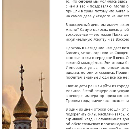
то, что сегодня мы молились здесь
с чем я вас и поздравляю. Могли б
пришли в храм, потому что Ангел Б
на самом деле у каждого из нас е
В воскресный день мы имеем возмож
жизни? Самую малость: шесть дней
воскресенье — это малая Пасха, де
искупительную Жертву и за Воскре
Церковь в назидание нам даёт воз
Божиих, читать отрывки из Священ
которые жили в середине II века. 
золотой молодёжью. Эти отроки бы
Император, узнав, что юноши испо
идолам, но они отказались. Прави
посчитал: знатные люди всё же не 
Святые дети решили уйти из город
молитве. В этой пещере они уснули
в пещере, император приказал зал
Прошли годы, сменились поколения
В один из дней отроки отошли от с
подкрепить силы. Расплачиваясь, 
скрывший клад. О случившемся до
об обстоятельствах произошедшего
таблички с именами юношей и ука