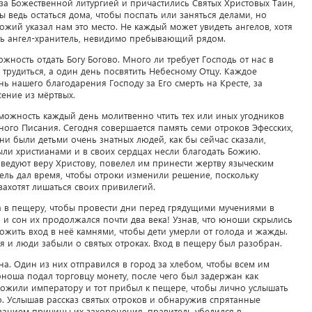
 за Божественной литургией и причастились Святых Христовых Таин,
ы ведь остаться дома, чтобы поспать или заняться делами, но
ожий указал нам это место. Не каждый может увидеть ангелов, хотя
сть ангел-хранитель, невидимо пребывающий рядом.
ность отдать Богу Богово. Много ли требует Господь от нас в
 трудиться, а один день посвятить Небесному Отцу. Каждое
нь нашего благодарения Господу за Его смерть на Кресте, за
сение из мёртвых.
можность каждый день молитвенно чтить тех или иных угодников
ного Писания. Сегодня совершается память семи отроков Эфесских,
Они были детьми очень знатных людей, как бы сейчас сказали,
ли христианами и в своих сердцах несли благодать Божию.
ведуют веру Христову, повелел им принести жертву языческим
тель дал время, чтобы отроки изменили решение, поскольку
захотят лишаться своих привилегий.
а в пещеру, чтобы провести дни перед грядущими мучениями в
 и сон их продолжался почти два века! Узнав, что юноши скрылись
ожить вход в неё камнями, чтобы дети умерли от голода и жажды.
 и люди забыли о святых отроках. Вход в пещеру был разобран.
на. Один из них отправился в город за хлебом, чтобы всем им
юноша подал торговцу монету, после чего был задержан как
ложили императору и тот прибыл к пещере, чтобы лично услышать
. Услышав рассказ святых отроков и обнаружив спрятанные
занием причины их захоронения, правитель убедился в