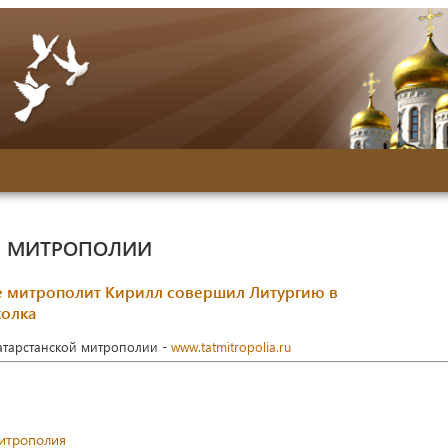
Й МИТРОПОЛИИ
е митрополит Кирилл совершил Литургию в
колка
Татарстанской митрополии -
www.tatmitropolia.ru
митрополия