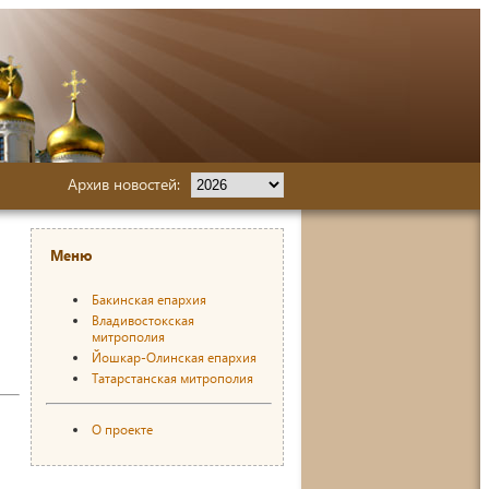
Архив новостей:
Меню
Бакинская епархия
Владивостокская
митрополия
Йошкар-Олинская епархия
Татарстанская митрополия
О проекте