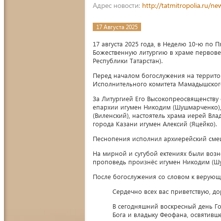
Адрес новости:
http://tatmitropolia.ru/
17 Августа 2025
17 августа 2025 года, в Неделю 10-ю по
Божественную литургию в храме первове
Республики Татарстан).
Перед началом богослужения на террито
Исполнительного комитета Мамадышског
За Литургией Его Высокопреосвященству
епархии игумен Никодим (Шушмарченко),
(Виленский), настоятель храма иерей Вл
города Казани игумен Алексий (Яцейко).
Песнопения исполнил архиерейский сме
На мирной и сугубой ектениях были возн
проповедь произнёс игумен Никодим (Ш
После богослужения со словом к верующ
Сердечно всех вас приветствую, до
В сегодняшний воскресный день Го
Бога и владыку Феофана, освятивше